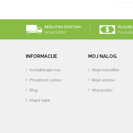
BESLATNA DOSTAVA
PLAĆAN
Iznad 50KM
Pouzeć
INFORMACIJE
MOJ NALOG
Kontaktirajte nas
Moje narudžbe
Privatnost i uslovi
Moje adrese
Blog
Moji podaci
Mapa sajta