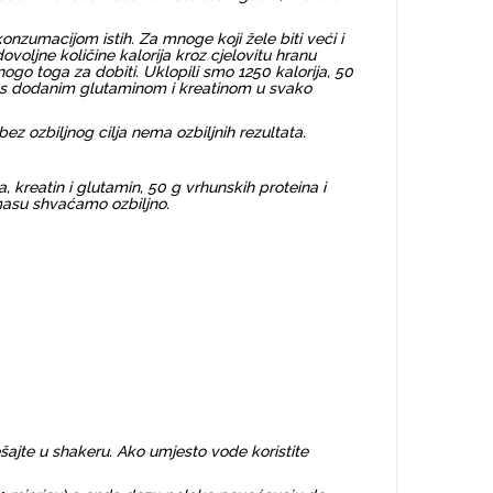
konzumacijom istih. Za mnoge koji žele biti veći i
 dovoljne količine kalorija kroz cjelovitu hranu
go toga za dobiti. Uklopili smo 1250 kalorija, 50
la s dodanim glutaminom i kreatinom u svako
 ozbiljnog cilja nema ozbiljnih rezultata.
 kreatin i glutamin, 50 g vrhunskih proteina i
 masu shvaćamo ozbiljno.
ešajte u shakeru. Ako umjesto vode koristite