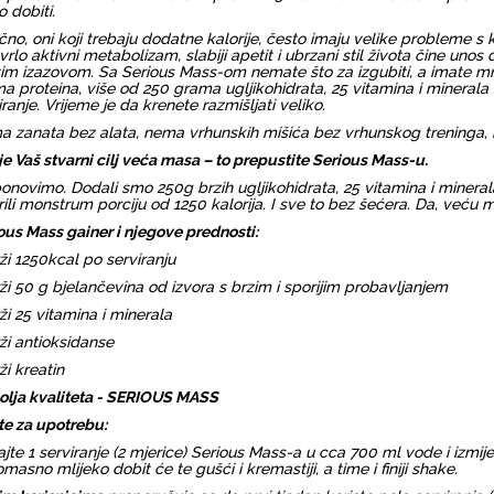
 dobiti.
ično, oni koji trebaju dodatne kalorije, često imaju velike probleme s 
, vrlo aktivni metabolizam, slabiji apetit i ubrzani stil života čine unos
im izazovom. Sa Serious Mass-om nemate što za izgubiti, a imate mno
a proteina, više od 250 grama ugljikohidrata, 25 vitamina i minera
iranje. Vrijeme je da krenete razmišljati veliko.
 zanata bez alata, nema vrhunskih mišića bez vrhunskog treninga, bez
je Vaš stvarni cilj veća masa – to prepustite Serious Mass-u.
onovimo. Dodali smo 250g brzih ugljikohidrata, 25 vitamina i minerala,
rili monstrum porciju od 1250 kalorija. I sve to bez šećera. Da, veću
ous Mass gainer i njegove prednosti:
ži 1250kcal po serviranju
ži 50 g bjelančevina od izvora s brzim i sporijim probavljanjem
ži 25 vitamina i minerala
ži antioksidanse
ži kreatin
olja kvaliteta - SERIOUS MASS
e za upotrebu:
jte 1 serviranje (2 mjerice) Serious Mass-a u cca 700 ml vode i izmij
masno mlijeko dobit će te gušći i kremastiji, a time i finiji shake.