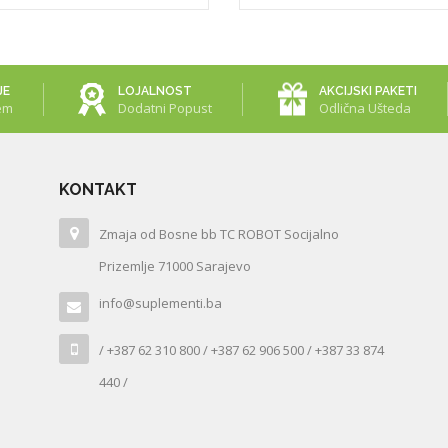
JE
LOJALNOST
AKCIJSKI PAKETI
em
Dodatni Popust
Odlična Ušteda
KONTAKT
Zmaja od Bosne bb TC ROBOT Socijalno
Prizemlje 71000 Sarajevo
info@suplementi.ba
/ +387 62 310 800 / +387 62 906 500 / +387 33 874
440 /