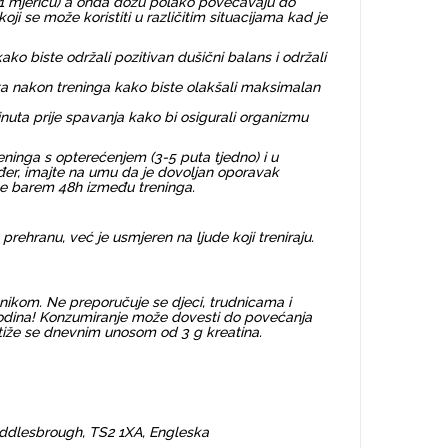
 (1 mjericu) a onda dozu polako povećavaju do
oji se može koristiti u različitim situacijama kad je
o biste održali pozitivan dušični balans i održali
uta nakon treninga kako biste olakšali maksimalan
inuta prije spavanja kako bi osigurali organizmu
reninga s opterećenjem (3-5 puta tjedno) i u
đer, imajte na umu da je dovoljan oporavak
pe barem 48h između treninga.
rehranu, već je usmjeren na ljude koji treniraju.
ečnikom. Ne preporučuje se djeci, trudnicama i
16 godina! Konzumiranje može dovesti do povećanja
tiže se dnevnim unosom od 3 g kreatina.
Middlesbrough, TS2 1XA, Engleska