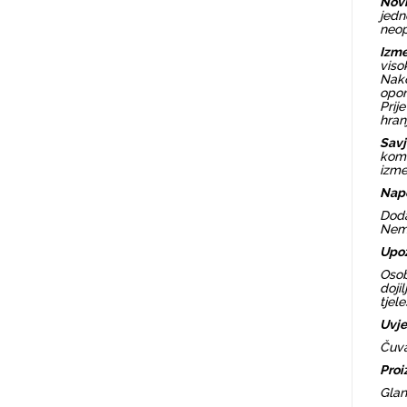
Novi
jedn
neop
Izme
viso
Nako
opor
Prij
hran
Savj
komb
izme
Nap
Doda
Nemo
Upoz
Osob
doji
tjel
Uvje
Čuva
Proi
Glan