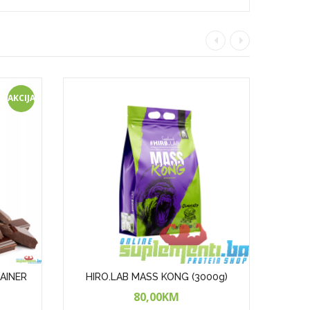
AKCIJA!
GAINER
HIRO.LAB MASS KONG (3000g)
BIOTE
80,00KM