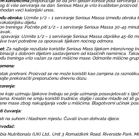
m korisnicima
preporučuje se da prvi tjedan koriste pola serviranja
og ili više serviranja na dan. Serious Mass je vrlo kvalitetan proizvod k
hodan veći kalorijski unos..
đu obroka:
Uzmite 1/2 – 1 serviranje Serious Massa između obroka kak
kokalorijsku dijetu.
n treninga: Počnite piti 1/2 – 1 serviranje Serious Massa 30-45 min
avak..
e spavanja: Uzmite 1/2 – 1 serviranje Serious Massa otprilike 45-60 m
jive tvari potrebne za oporavak tijekom noćnog odmora.
et:
Za najbolje rezultate koristite Serious Mass tijekom intenzivnog t
inaciji s dobrom dijetom sastavljenom od klasičnih namirnica. Tako
đu treninga vrlo važan za rast mišićne mase. Odmorite mišićne gru
omena:
tak prehrani. Proizvod se ne može koristiti kao zamjena za raznoliku p
jte prekoračiti preporučenu dnevnu dozu.
orenje:
e koje uzimaju lijekove trebaju se prije uzimanja posavjetovati s lij
ljama. Kreatin ne smiju koristiti trudnice, dojilje i osobe mlađe od 
esne mase zbog nakupljanja vode u mišićima. Blagotvorni učinak pos
ti čuvanja:
ti na suhom i hladnom mjestu. Čuvati izvan dohvata djece.
zvođač:
bia Nutritionals (UK) Ltd., Unit 3 Romaldkirk Road, Riverside Park, 