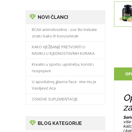
NOVI ČLANCI
BCAA aminokiseline - sve što trebate
znati i kako ih konzumirati
KAKO VJEŽBANJE PRETVORITI U
NAVIKU U 8 JEDNOSTAVNIH KORAKA
Kreatin u sportu: upotreba, koristi i
nuspojave
OP
U apsolutnoj glavna faca - ime mu je
Vasiljević Aca
Op
OSNOVE SUPLEMENTACIJE
za
Seri
više
BLOG KATEGORIJE
kalc
i ko