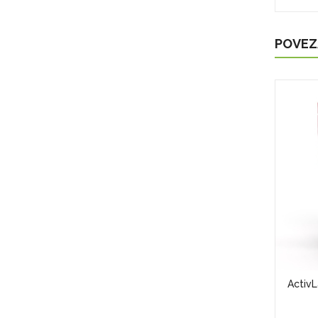
POVEZ
(2720g)
BIOTECHUSA HYPER MASS (65g)
ActivL
5,00KM