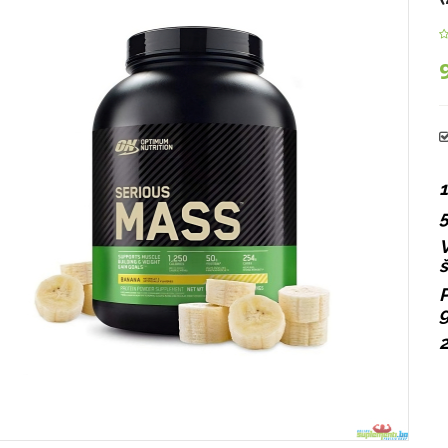
1
5
V
P
g
2