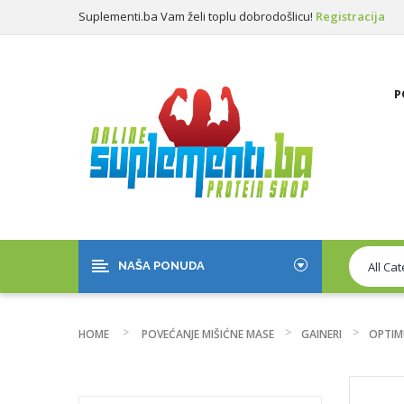
Suplementi.ba Vam želi toplu dobrodošlicu!
Registracija
Prijava
P
NAŠA PONUDA
HOME
POVEĆANJE MIŠIĆNE MASE
GAINERI
OPTIMU