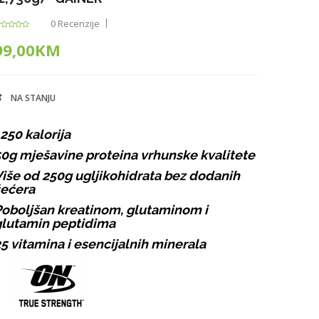
0 Recenzije
99,00KM
NA STANJU
250 kalorija
0g mješavine proteina vrhunske kvalitete
iše od 250g ugljikohidrata bez dodanih
šećera
oboljšan kreatinom, glutaminom i
lutamin peptidima
5 vitamina i esencijalnih minerala