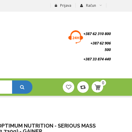
Prijava
Račun
suplementi.ba
+387 62 310 800
+387 62 906
500
+387 33 874 440
0
OPTIMUM NUTRITION - SERIOUS MASS
2,730g) - GAINER