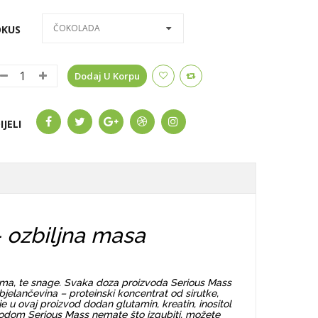
ČOKOLADA
OKUS
Dodaj U Korpu
IJELI
 ozbiljna masa
ujma, te snage. Svaka doza proizvoda Serious Mass
 bjelančevina – proteinski koncentrat od sirutke,
je u ovaj proizvod dodan glutamin, kreatin, inositol
izvodom Serious Mass nemate što izgubiti, možete