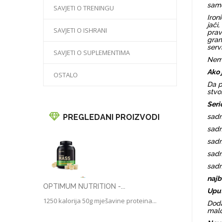
samo
SAVJETI O TRENINGU
Iron
jači
SAVJETI O ISHRANI
prav
gram
serv
SAVJETI O SUPLEMENTIMA
Nema
Ako 
OSTALO
Da p
stvo
Seri
PREGLEDANI PROIZVODI
sadr
sadr
sadr
sadr
sadr
najb
OPTIMUM NUTRITION -...
Uput
1250 kalorija 50g mješavine proteina...
Doda
malo