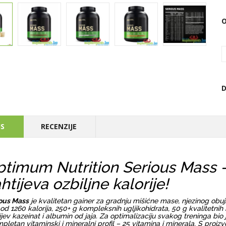
D
IS
RECENZIJE
timum Nutrition Serious Mass -
htijeva ozbiljne kalorije!
ous Mass
je kvalitetan gainer za gradnju mišićne mase, njezinog ob
 od 1260 kalorija, 250+ g kompleksnih ugljikohidrata, 50 g kvalitetnih
ijev kazeinat i albumin od jaja. Za optimalizaciju svakog treninga bio 
mpletan vitaminski i mineralni profil – 25 vitamina i minerala. S pro