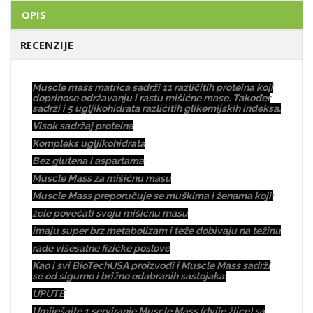
OPIS
RECENZIJE
Muscle mass matrica sadrži 11 različitih proteina koji
doprinose održavanju i rastu mišićne mase. Također
sadrži i 5 ugljikohidrata različitih glikemijskih indeksa.
Visok sadržaj proteina
Kompleks ugljikohidrata
Bez glutena i aspartama
Muscle Mass za mišićnu masu
Muscle Mass preporučuje se muškima i ženama koji:
žele povećati svoju mišićnu masu
imaju super brz metabolizam i teže dobivaju na težinu
rade višesatne fizičke poslove
Kao i svi BioTechUSA proizvodi i Muscle Mass sadrži
se od sigurno i brižno odabranih sastojaka.
UPUTE
Umiješajte 1 serviranje Muscle Mass (dvije žlice) sa