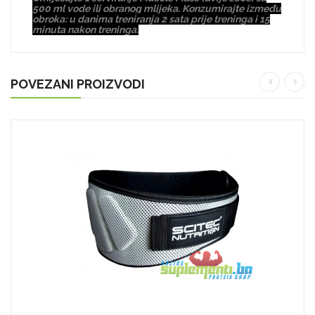
500 ml vode ili obranog mlijeka. Konzumirajte između
obroka: u danima treniranja 2 sata prije treninga i 15
minuta nakon treninga.
POVEZANI PROIZVODI