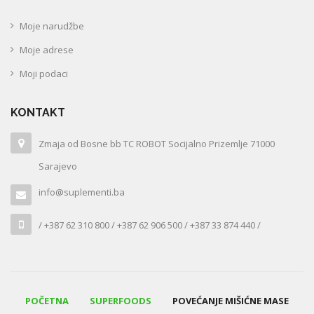
Moje narudžbe
Moje adrese
Moji podaci
KONTAKT
Zmaja od Bosne bb TC ROBOT Socijalno Prizemlje 71000
Sarajevo
info@suplementi.ba
/ +387 62 310 800 / +387 62 906 500 / +387 33 874 440 /
POČETNA
SUPERFOODS
POVEĆANJE MIŠIĆNE MASE