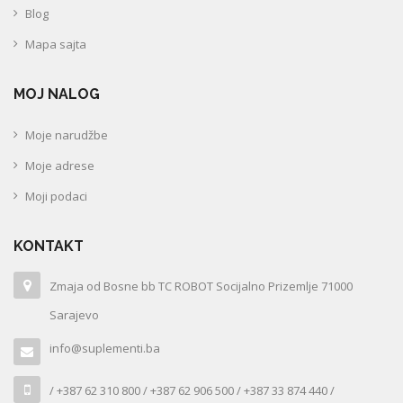
Blog
Mapa sajta
MOJ NALOG
Moje narudžbe
Moje adrese
Moji podaci
KONTAKT
Zmaja od Bosne bb TC ROBOT Socijalno Prizemlje 71000
Sarajevo
info@suplementi.ba
/ +387 62 310 800 / +387 62 906 500 / +387 33 874 440 /