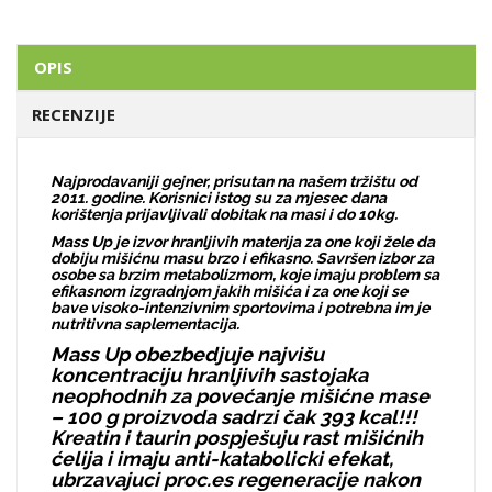
OPIS
RECENZIJE
Najprodavaniji gejner, prisutan na našem tržištu od
2011. godine. Korisnici istog su za mjesec dana
korištenja prijavljivali dobitak na masi i do 10kg.
Mass Up je izvor hranljivih materija za one koji žele da
dobiju mišićnu masu brzo i efikasno. Savršen izbor za
osobe sa brzim metabolizmom, koje imaju problem sa
efikasnom izgradnjom jakih mišića i za one koji se
bave visoko-intenzivnim sportovima i potrebna im je
nutritivna saplementacija.
Mass Up obezbedjuje najvišu
koncentraciju hranljivih sastojaka
neophodnih za povećanje mišićne mase
– 100 g proizvoda sadrzi čak 393 kcal!!!
Kreatin i taurin pospješuju rast mišićnih
ćelija i imaju anti-katabolicki efekat,
ubrzavajuci proc.es regeneracije nakon