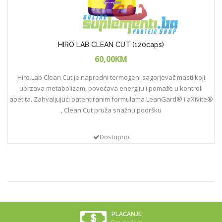
HIRO LAB CLEAN CUT (120caps)
60,00KM
Hiro.Lab Clean Cut je napredni termogeni sagorjevač masti koji
ubrzava metabolizam, povećava energiju i pomaže u kontroli
apetita. Zahvaljujući patentiranim formulama LeanGard® i aXivite®
, Clean Cut pruža snažnu podršku
Dostupno
Usporedi (
0
)
PLAĆANJE