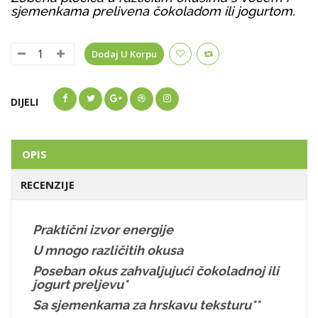
sjemenkama prelivena čokoladom ili jogurtom.
Dodaj U Korpu
DIJELI
OPIS
RECENZIJE
Praktični izvor energije
U mnogo različitih okusa
Poseban okus zahvaljujući čokoladnoj ili
jogurt preljevu*
Sa sjemenkama za hrskavu teksturu**