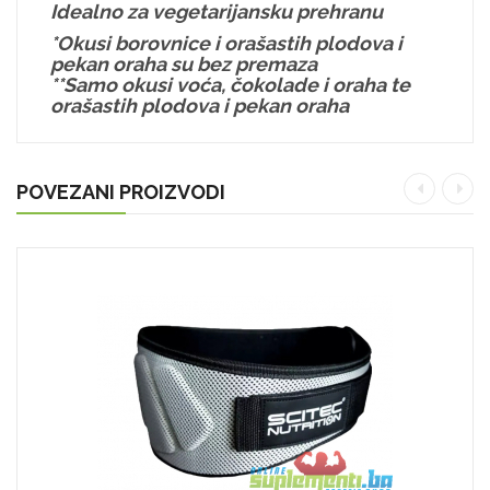
Idealno za vegetarijansku prehranu
*Okusi borovnice i orašastih plodova i
pekan oraha su bez premaza
**Samo okusi voća, čokolade i oraha te
orašastih plodova i pekan oraha
POVEZANI PROIZVODI