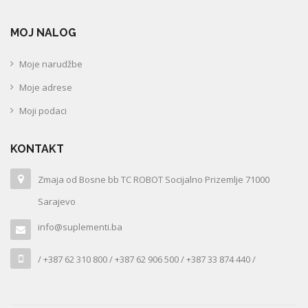
MOJ NALOG
Moje narudžbe
Moje adrese
Moji podaci
KONTAKT
Zmaja od Bosne bb TC ROBOT Socijalno Prizemlje 71000
Sarajevo
info@suplementi.ba
/ +387 62 310 800 / +387 62 906 500 / +387 33 874 440 /