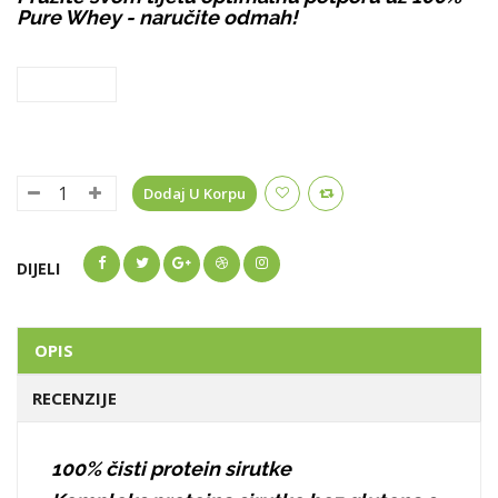
Pure Whey - naručite odmah!
Dodaj U Korpu
DIJELI
OPIS
RECENZIJE
100% čisti protein sirutke