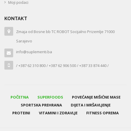
Moji podaci
KONTAKT
Zmaja od Bosne bb TC ROBOT Socijalno Prizemlje 71000
Sarajevo
info@suplementi.ba
/ +387 62 310 800 / +387 62 906 500 / +387 33 874 440 /
POČETNA
SUPERFOODS
POVEĆANJE MIŠIĆNE MASE
SPORTSKA PREHRANA
DIJETA I MRŠAVLJENJE
PROTEINI
VITAMINI I ZDRAVLJE
FITNESS OPREMA