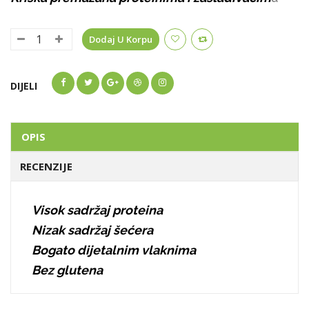
Dodaj U Korpu
DIJELI
OPIS
RECENZIJE
Visok sadržaj proteina
Nizak sadržaj šećera
Bogato dijetalnim vlaknima
Bez glutena