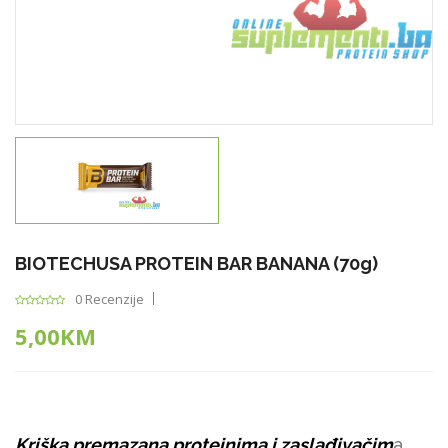
BIOTECHUSA PROTEIN BAR BANANA (70g)
0 Recenzije
5,00KM
Kriška premazana proteinima i zaslađivačim
a