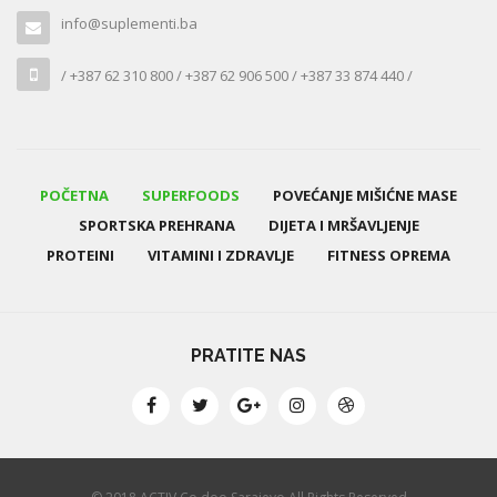
info@suplementi.ba
/ +387 62 310 800 / +387 62 906 500 / +387 33 874 440 /
POČETNA
SUPERFOODS
POVEĆANJE MIŠIĆNE MASE
SPORTSKA PREHRANA
DIJETA I MRŠAVLJENJE
PROTEINI
VITAMINI I ZDRAVLJE
FITNESS OPREMA
PRATITE NAS