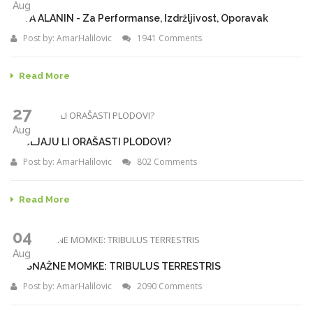
Aug
BETA ALANIN - Za Performanse, Izdržljivost, Oporavak
Post by:
AmarHalilovic
1941 Comments
Read More
27
Aug
DEBLJAJU LI ORAŠASTI PLODOVI?
Post by:
AmarHalilovic
802 Comments
Read More
04
Aug
ZA SNAŽNE MOMKE: TRIBULUS TERRESTRIS
Post by:
AmarHalilovic
2090 Comments