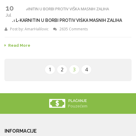
10
Jul
CLA I L-KARNITIN U BORBI PROTIV VIŠKA MASNIH ZALIHA
Post by:
AmarHalilovic
2635 Comments
Read More
1
2
3
4
PLAĆANJE
Pouzećem
INFORMACIJE