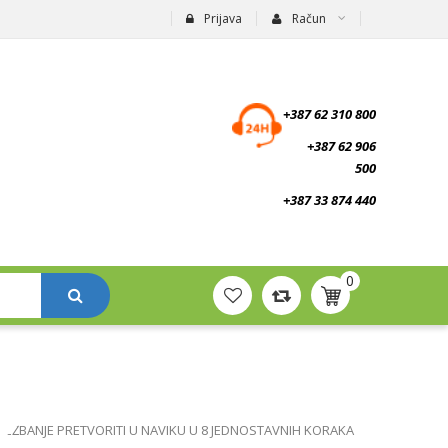
Prijava
Račun
suplementi.ba
+387 62 310 800
+387 62 906
500
+387 33 874 440
0