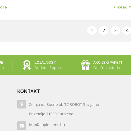
ore
Read 
1
2
3
4
JE
LOJALNOST
AKCIJSKI PAKETI
em
Dodatni Popust
Odlična Ušteda
KONTAKT
Zmaja od Bosne bb TC ROBOT Socijalno
Prizemlje 71000 Sarajevo
info@suplementi.ba