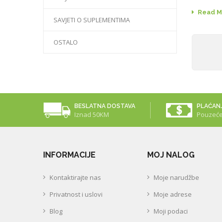
Read M
SAVJETI O SUPLEMENTIMA
OSTALO
BESLATNA DOSTAVA
PLAĆAN
Iznad 50KM
Pouzeć
INFORMACIJE
MOJ NALOG
Kontaktirajte nas
Moje narudžbe
Privatnost i uslovi
Moje adrese
Blog
Moji podaci