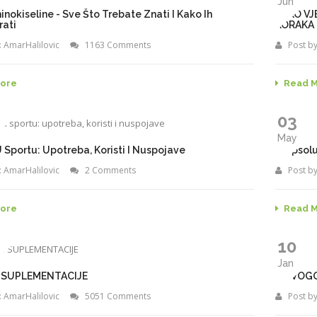
Jun
nokiseline - Sve Što Trebate Znati I Kako Ih
KAKO VJ
rati
KORAKA
:
AmarHalilovic
1163 Comments
Post by
ore
Read 
03
May
U Sportu: Upotreba, Koristi I Nuspojave
U Apsolu
:
AmarHalilovic
2 Comments
Post by
ore
Read 
10
Jan
 SUPLEMENTACIJE
NOVOGO
:
AmarHalilovic
5051 Comments
Post by