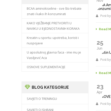
Nov
BCAA Ami
BCAA aminokiseline - sve što trebate
Konzumi
znati i kako ih konzumirati
Post by
KAKO VJEŽBANJE PRETVORITI U
NAVIKU U 8 JEDNOSTAVNIH KORAKA
Read M
Kreatin u sportu: upotreba, koristi i
25
nuspojave
Jun
U apsolutnoj glavna faca - ime mu je
Kreatin 
Vasiljević Aca
Post by
OSNOVE SUPLEMENTACIJE
Read M
23
BLOG KATEGORIJE
Apr
OSNOVE
SAVJETI O TRENINGU
Post by
SAVJETI O ISHRANI