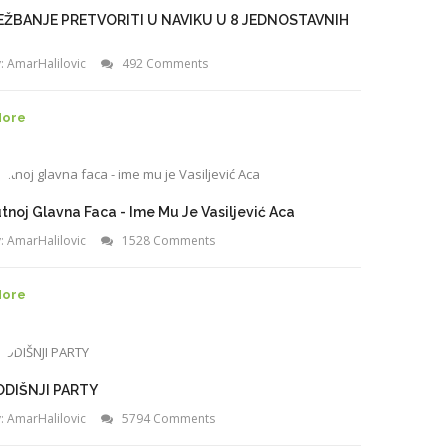
EŽBANJE PRETVORITI U NAVIKU U 8 JEDNOSTAVNIH
:
AmarHalilovic
492 Comments
More
tnoj Glavna Faca - Ime Mu Je Vasiljević Aca
:
AmarHalilovic
1528 Comments
More
DIŠNJI PARTY
:
AmarHalilovic
5794 Comments