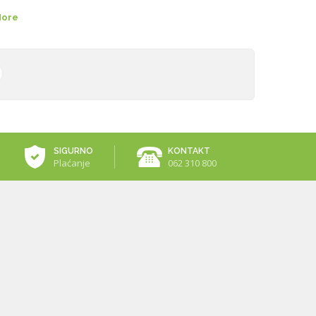
More
SIGURNO
KONTAKT
Plaćanje
062 310 800