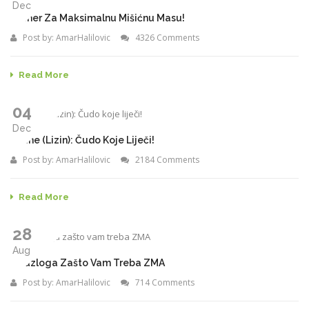
Dec
Geiner Za Maksimalnu Mišićnu Masu!
Post by:
AmarHalilovic
4326 Comments
Read More
04
Dec
Lysine (Lizin): Čudo Koje Liječi!
Post by:
AmarHalilovic
2184 Comments
Read More
28
Aug
5 Razloga Zašto Vam Treba ZMA
Post by:
AmarHalilovic
714 Comments