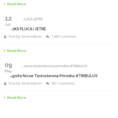
Read More
12
Jun
DETOKS PLUĆA I JETRE
Post by:
AmarHalilovic
1466 Comments
Read More
09
May
Podignite Nivoe Testosterona Prirodno #TRIBULUS
Post by:
AmarHalilovic
961 Comments
Read More