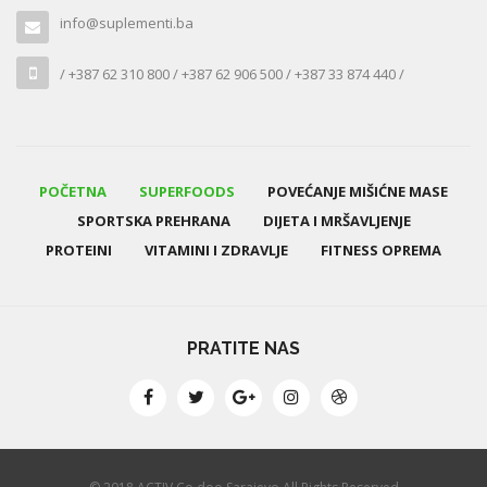
info@suplementi.ba
/ +387 62 310 800 / +387 62 906 500 / +387 33 874 440 /
POČETNA
SUPERFOODS
POVEĆANJE MIŠIĆNE MASE
SPORTSKA PREHRANA
DIJETA I MRŠAVLJENJE
PROTEINI
VITAMINI I ZDRAVLJE
FITNESS OPREMA
PRATITE NAS