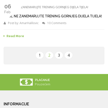
06
Feb
ŽENE, NE ZANEMARUJTE TRENING GORNJEG DIJELA TIJELA!
Post by:
AmarHalilovic
10 Comments
Read More
1
2
3
4
LOJALNOST
Dodatni Popust
INFORMACIJE