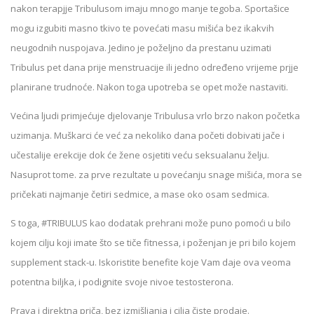
nakon terapjje Tribulusom imaju mnogo manje tegoba. Sportašice
mogu izgubiti masno tkivo te povećati masu mišića bez ikakvih
neugodnih nuspojava. Jedino je poželjno da prestanu uzimati
Tribulus pet dana prije menstruacije ili jedno određeno vrijeme prjje
planirane trudnoće. Nakon toga upotreba se opet može nastaviti.
Većina ljudi primjećuje djelovanje Tribulusa vrlo brzo nakon početka
uzimanja. Muškarci će već za nekoliko dana početi dobivati jače i
učestalije erekcije dok će žene osjetiti veću seksualanu želju.
Nasuprot tome. za prve rezultate u povećanju snage mišića, mora se
pričekati najmanje četiri sedmice, a mase oko osam sedmica.
S toga, #TRIBULUS kao dodatak prehrani može puno pomoći u bilo
kojem cilju koji imate što se tiče fitnessa, i poženjan je pri bilo kojem
supplement stack-u. Iskoristite benefite koje Vam daje ova veoma
potentna biljka, i podignite svoje nivoe testosterona.
Prava i direktna priča, bez izmišljanja i cilja čiste prodaje.