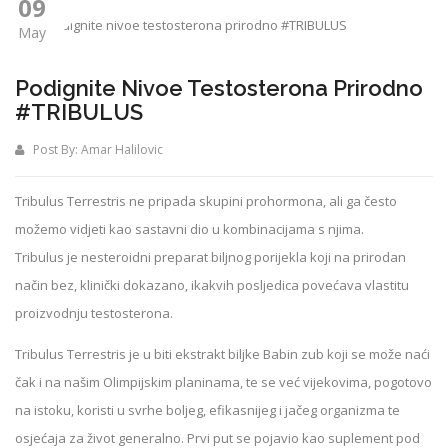
09
May
Podignite Nivoe Testosterona Prirodno
#TRIBULUS
Post By:
Amar Halilovic
Tribulus Terrestris ne pripada skupini prohormona, ali ga često
možemo vidjeti kao sastavni dio u kombinacijama s njima.
Tribulus je nesteroidni preparat biljnog porijekla koji na prirodan
način bez, klinički dokazano, ikakvih posljedica povećava vlastitu
proizvodnju testosterona.
Tribulus Terrestris je u biti ekstrakt biljke Babin zub koji se može naći
čak i na našim Olimpijskim planinama, te se već vijekovima, pogotovo
na istoku, koristi u svrhe boljeg, efikasnijeg i jačeg organizma te
osjećaja za život generalno. Prvi put se pojavio kao suplement pod