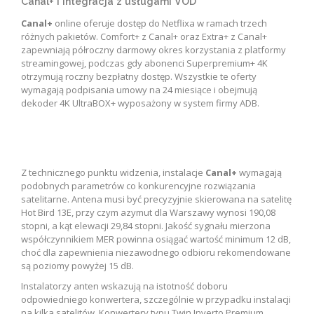
Canal+ i integracja z usługami VOD
Canal+
online oferuje dostęp do Netflixa w ramach trzech
różnych pakietów. Comfort+ z Canal+ oraz Extra+ z Canal+
zapewniają półroczny darmowy okres korzystania z platformy
streamingowej, podczas gdy abonenci Superpremium+ 4K
otrzymują roczny bezpłatny dostęp. Wszystkie te oferty
wymagają podpisania umowy na 24 miesiące i obejmują
dekoder 4K UltraBOX+ wyposażony w system firmy ADB.
Z technicznego punktu widzenia, instalacje
Canal+
wymagają
podobnych parametrów co konkurencyjne rozwiązania
satelitarne. Antena musi być precyzyjnie skierowana na satelitę
Hot Bird 13E, przy czym azymut dla Warszawy wynosi 190,08
stopni, a kąt elewacji 29,84 stopni. Jakość sygnału mierzona
współczynnikiem MER powinna osiągać wartość minimum 12 dB,
choć dla zapewnienia niezawodnego odbioru rekomendowane
są poziomy powyżej 15 dB.
Instalatorzy anten wskazują na istotność doboru
odpowiedniego konwertera, szczególnie w przypadku instalacji
na kilka satelitów. Konwertery typu Twin Inverto Premium