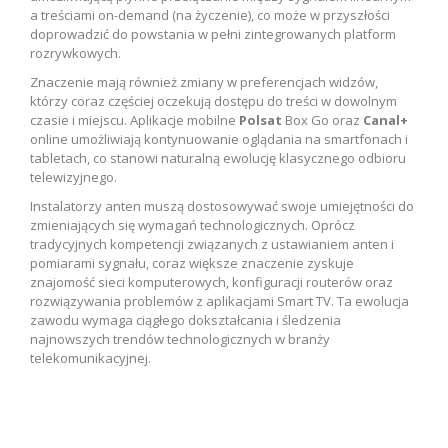
a treściami on-demand (na życzenie), co może w przyszłości
doprowadzić do powstania w pełni zintegrowanych platform
rozrywkowych.
Znaczenie mają również zmiany w preferencjach widzów,
którzy coraz częściej oczekują dostępu do treści w dowolnym
czasie i miejscu. Aplikacje mobilne
Polsat
Box Go oraz
Canal+
online umożliwiają kontynuowanie oglądania na smartfonach i
tabletach, co stanowi naturalną ewolucję klasycznego odbioru
telewizyjnego.
Instalatorzy anten muszą dostosowywać swoje umiejętności do
zmieniających się wymagań technologicznych. Oprócz
tradycyjnych kompetencji związanych z ustawianiem anten i
pomiarami sygnału, coraz większe znaczenie zyskuje
znajomość sieci komputerowych, konfiguracji routerów oraz
rozwiązywania problemów z aplikacjami Smart TV. Ta ewolucja
zawodu wymaga ciągłego dokształcania i śledzenia
najnowszych trendów technologicznych w branży
telekomunikacyjnej.