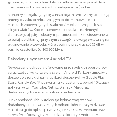
głównego, co szczególnie dotyczy odbiorców w województwie
mazowieckim korzystających z nadajnika na Świdniku.
Monterzy specjalizujący się w instalacjach DVB-T2 często stosują
anteny o zysku przekraczającym 15 dB, montowane na
masztach zapewniających stabilność mechaniczną podczas
silnych wiatrów. Kable antenowe do instalacji naziemnych
charakteryzują się podobnymi parametrami jak te stosowane w
telewizji satelitarnej, przy czym szczególną uwagę zwraca się na
ekranowanie przewodu, które powinno przekraczać 75 dB w
paśmie częstotliwości 100-900 MHz.
Dekodery z systemem Android TV
Nowoczesne dekodery oferowane przez polskich operatorów
coraz częściej wykorzystują system Android TV, który umożliwia
dostęp do szerokiej gamy aplikacji dostępnych w Google Play
Store. Canal+ Box 4K pozwala na korzystanie z ponad 10 tysięcy
aplikacji, w tym YouTube, Netflix, Disney+, Max oraz
dedykowanych serwisów polskich nadawców.
Funkcjonalność HbbTV (telewizja hybrydowa) stanowi
dodatkowy atut nowoczesnych odbiorników. Polscy widzowie
mają dostęp do aplikacji TVP VOD, TVP GO, CDA Premium oraz
serwisów informacyjnych Emitela. Dekodery z Android TV