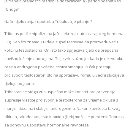
je trebalo premostiti razdoblje do takmičenja - period poznat kao
"bridge".
Način djelovanja i upotreba Tribulusa je pitanje ?
Tribulus potiče hipofizu na jaču sekreciju luteinizirajućeg hormona
(LH). Kao što znamo, LH daje signal testisima da proizvedu veću
količinu testosterona. On isto tako sprječava tijelo da prepozna
suvišno lučenje androgena. To je vrlo važno jer kada je u krvotoku
razina androgena povišena, testisi smanjuju ili čak prestaju
proizvoditi testosteron, što na sportaševu formu u većini slučajeva
djeluje pogubno.
Tribestan se stoga vrlo uspješno može koristiti kao prevencija
supresije vlastite proizvodnje testosterona za vrijeme ciklusa s
manjim dozama i slabijim androgenima. Nakon završetka takvog
ciklusa, također umjesto Klomida (lijek) može se primijeniti Tribulus
za ponovnu uspostavu hormonalne ravnoteže.