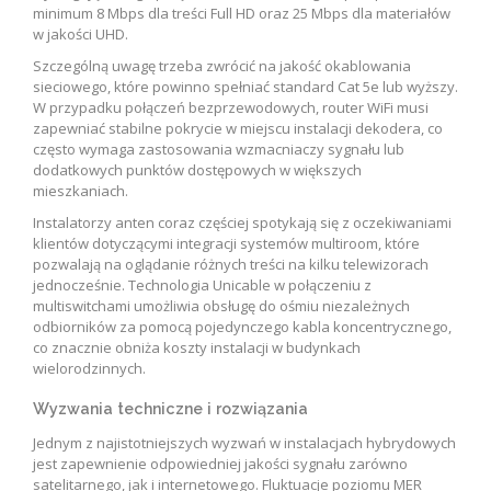
minimum 8 Mbps dla treści Full HD oraz 25 Mbps dla materiałów
w jakości UHD.
Szczególną uwagę trzeba zwrócić na jakość okablowania
sieciowego, które powinno spełniać standard Cat 5e lub wyższy.
W przypadku połączeń bezprzewodowych, router WiFi musi
zapewniać stabilne pokrycie w miejscu instalacji dekodera, co
często wymaga zastosowania wzmacniaczy sygnału lub
dodatkowych punktów dostępowych w większych
mieszkaniach.
Instalatorzy anten coraz częściej spotykają się z oczekiwaniami
klientów dotyczącymi integracji systemów multiroom, które
pozwalają na oglądanie różnych treści na kilku telewizorach
jednocześnie. Technologia Unicable w połączeniu z
multiswitchami umożliwia obsługę do ośmiu niezależnych
odbiorników za pomocą pojedynczego kabla koncentrycznego,
co znacznie obniża koszty instalacji w budynkach
wielorodzinnych.
Wyzwania techniczne i rozwiązania
Jednym z najistotniejszych wyzwań w instalacjach hybrydowych
jest zapewnienie odpowiedniej jakości sygnału zarówno
satelitarnego, jak i internetowego. Fluktuacje poziomu MER