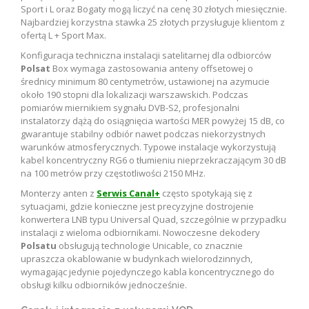
Sport i L oraz Bogaty mogą liczyć na cenę 30 złotych miesięcznie.
Najbardziej korzystna stawka 25 złotych przysługuje klientom z
ofertą L + Sport Max.
Konfiguracja techniczna instalacji satelitarnej dla odbiorców
Polsat
Box wymaga zastosowania anteny offsetowej o
średnicy minimum 80 centymetrów, ustawionej na azymucie
około 190 stopni dla lokalizacji warszawskich. Podczas
pomiarów miernikiem sygnału DVB-S2, profesjonalni
instalatorzy dążą do osiągnięcia wartości MER powyżej 15 dB, co
gwarantuje stabilny odbiór nawet podczas niekorzystnych
warunków atmosferycznych. Typowe instalacje wykorzystują
kabel koncentryczny RG6 o tłumieniu nieprzekraczającym 30 dB
na 100 metrów przy częstotliwości 2150 MHz.
Monterzy anten z
Serwis Canal+
często spotykają się z
sytuacjami, gdzie konieczne jest precyzyjne dostrojenie
konwertera LNB typu Universal Quad, szczególnie w przypadku
instalacji z wieloma odbiornikami. Nowoczesne dekodery
Polsatu
obsługują technologie Unicable, co znacznie
upraszcza okablowanie w budynkach wielorodzinnych,
wymagając jedynie pojedynczego kabla koncentrycznego do
obsługi kilku odbiorników jednocześnie.