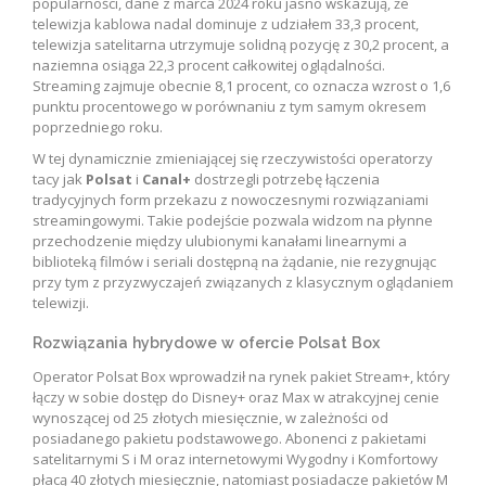
popularności, dane z marca 2024 roku jasno wskazują, że
telewizja kablowa nadal dominuje z udziałem 33,3 procent,
telewizja satelitarna utrzymuje solidną pozycję z 30,2 procent, a
naziemna osiąga 22,3 procent całkowitej oglądalności.
Streaming zajmuje obecnie 8,1 procent, co oznacza wzrost o 1,6
punktu procentowego w porównaniu z tym samym okresem
poprzedniego roku.
W tej dynamicznie zmieniającej się rzeczywistości operatorzy
tacy jak
Polsat
i
Canal+
dostrzegli potrzebę łączenia
tradycyjnych form przekazu z nowoczesnymi rozwiązaniami
streamingowymi. Takie podejście pozwala widzom na płynne
przechodzenie między ulubionymi kanałami linearnymi a
biblioteką filmów i seriali dostępną na żądanie, nie rezygnując
przy tym z przyzwyczajeń związanych z klasycznym oglądaniem
telewizji.
Rozwiązania hybrydowe w ofercie Polsat Box
Operator Polsat Box wprowadził na rynek pakiet Stream+, który
łączy w sobie dostęp do Disney+ oraz Max w atrakcyjnej cenie
wynoszącej od 25 złotych miesięcznie, w zależności od
posiadanego pakietu podstawowego. Abonenci z pakietami
satelitarnymi S i M oraz internetowymi Wygodny i Komfortowy
płacą 40 złotych miesięcznie, natomiast posiadacze pakietów M