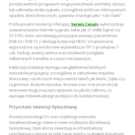
poniżej wartości progowych mogą powodować artefakty obrazu
lub całkowitą utratę sygnału, szczególnie podczas intensywnych
opadów atmosferycznych, zjawiska znanego jako "rain fade".
Profesjonalni monterzy oferujący
Serwis Canal+
wykorzystują
zaawansowane mierniki sygnału, takie jak ST-6986 Signal czy
ST-5155, które umożliwiają precyzyjne pomiary parametrów
DVB-S2 i DVB-T2 z obsługą kompresji HEVC. Urządzenia te
wyposażone są w kolorowe wyświetlacze TFT o przekątnej 7
cali, funkcję analizy widma oraz możliwość podglądu
odbieranych kanałów w czasie rzeczywistym.
Kalibracja instalacji wymaga uwzględnienia lokalnych
warunków propagacji, szczególnie w zabudowie miejskiej
Warszawy i okolicznych miejscowości takich jak Marki, Ząbki czy
Legionowo. Budynki wysokie, drzewa oraz inne przeszkody
terenowe mogą znacząco wpływać na jakość odbioru, co
wymaga indywidualnego podejścia do każdej instalacji.
Przyszłość telewizji hybrydowej
Rozwój technologii 5G oraz szybkiego internetu
światłowodowego otwiera nowe możliwości dla telewizji
hybrydowej. Operatorzy inwestują w infrastrukturę
umożliwiającą płynne przełączanie między sygnałem linearnym