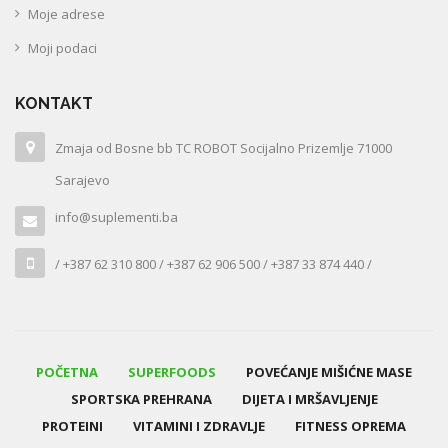
Moje adrese
Moji podaci
KONTAKT
Zmaja od Bosne bb TC ROBOT Socijalno Prizemlje 71000
Sarajevo
info@suplementi.ba
/ +387 62 310 800 / +387 62 906 500 / +387 33 874 440 /
POČETNA
SUPERFOODS
POVEĆANJE MIŠIĆNE MASE
SPORTSKA PREHRANA
DIJETA I MRŠAVLJENJE
PROTEINI
VITAMINI I ZDRAVLJE
FITNESS OPREMA