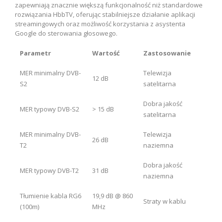
zapewniają znacznie większą funkcjonalność niż standardowe
rozwiązania HbbTV, oferując stabilniejsze działanie aplikacji
streamingowych oraz możliwość korzystania z asystenta
Google do sterowania głosowego.
Parametr
Wartość
Zastosowanie
MER minimalny DVB-
Telewizja
12 dB
S2
satelitarna
Dobra jakość
MER typowy DVB-S2
> 15 dB
satelitarna
MER minimalny DVB-
Telewizja
26 dB
T2
naziemna
Dobra jakość
MER typowy DVB-T2
31 dB
naziemna
Tłumienie kabla RG6
19,9 dB @ 860
Straty w kablu
(100m)
MHz