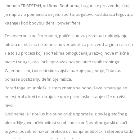
imenom TRIBESTAN, od firme Sopharma, bugarske proizvodnje koji
je napravio pomamu u svijetu sporta, pogotovo kod dizača tegova, a
kasnije i kod bodybuildera i powerliftera.
Testosteron, kao što znamo, potiče sintezu proteina i nakupljanje
nitrata u mišićima ( o tome smo već pisali za proizvod arginin i citrulin
), a to su procesi koji sportašima omogućavaju razvoj nove mišićne
mase i snage, kao i brži oporavak nakon intenzivnih treninga.
Zajedno s tim, i diuretičkim svojstvima koje posjeduje, Tribulus
pomaže postizanju definicije mišića.
Pored toga, imunološki sistem znatno se poboljšava, smanjuje se
holesterol u krvi i na kraju se opće psihološko stanje diže na viši
nivo.
Godinama je Tribulus bio tajno oružje sportaša iz bivšeg istočnog
bloka. Njegovu učinkovitost su obilno iskorištavali bugarski dizači
tegova, posebno nakon prekida uzimanja anaboličkih steroida kada