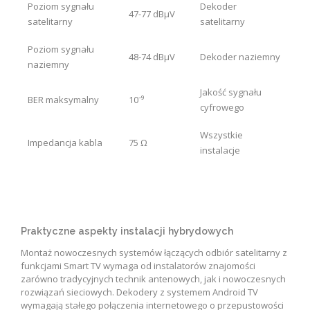
Poziom sygnału
Dekoder
47-77 dBμV
satelitarny
satelitarny
Poziom sygnału
48-74 dBμV
Dekoder naziemny
naziemny
Jakość sygnału
BER maksymalny
10⁻⁹
cyfrowego
Wszystkie
Impedancja kabla
75 Ω
instalacje
Praktyczne aspekty instalacji hybrydowych
Montaż nowoczesnych systemów łączących odbiór satelitarny z
funkcjami Smart TV wymaga od instalatorów znajomości
zarówno tradycyjnych technik antenowych, jak i nowoczesnych
rozwiązań sieciowych. Dekodery z systemem Android TV
wymagają stałego połączenia internetowego o przepustowości