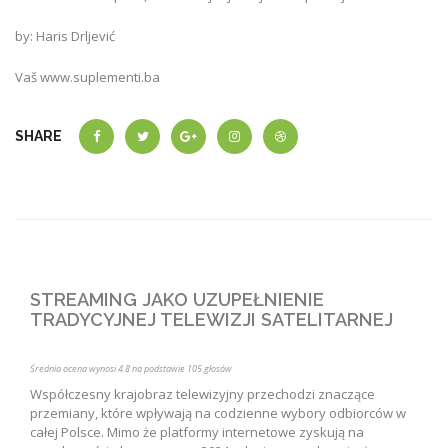
by: Haris Drljević
Vaš
www.suplementi.ba
SHARE
STREAMING JAKO UZUPEŁNIENIE
TRADYCYJNEJ TELEWIZJI SATELITARNEJ
Średnia ocena wynosi
4.8
na podstawie
105
głosów
Współczesny krajobraz telewizyjny przechodzi znaczące
przemiany, które wpływają na codzienne wybory odbiorców w
całej Polsce. Mimo że platformy internetowe zyskują na