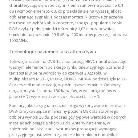
charakteryzują się współczynnikiem szumów na poziomie 0,1
dB i wzmocnieniem 55 dB, co przekłada się na wyższą jakość
odbieranego sygnału. Podczas montażu kluczowe znaczenie
ma również wybór kabla koncentrycznego - popularne kable
RG6 z żyłą z pełnej miedzi o średnicy 1,02 mm zapewniają
tłumienie na poziomie 19,8 dB na 100 metrów przy częstotliwości
1000 MHz.
Technologie naziemne jako alternatywa
Telewizja naziemna DVB-T2 z kompresją HEVC nadal pozostaje
ważnym elementem polskiego rynku telewizyjnego. Standard
ten został w pełni wdrożony do czerwca 2022 roku w
multipleksach MUX-1, MUX-2, MUX-3 i MUX-4, podczas gdy MUX-
8 przeszedł modernizację w późniejszym terminie. Odbiorcy
mogą korzystać z ponad 30 kanałów, w tym programów w
jakości HD i wybranych w rozdzielczości Ultra HD.
Pomiary jakości sygnału naziemnego wykonywane miernikami
DVB-T2 wykazują, że minimalny poziom MER dla stabilnego
odbioru wynosi 26 dB, podczas gdy typowe wartości w dobrych
instalacjach osiągają około 31 dB. Anteny naziemne, w
zależności od lokalizacji i warunków propagacji, wymagają
precyzyjnego ustawienia zgodnie z kierunkiem nadajnika