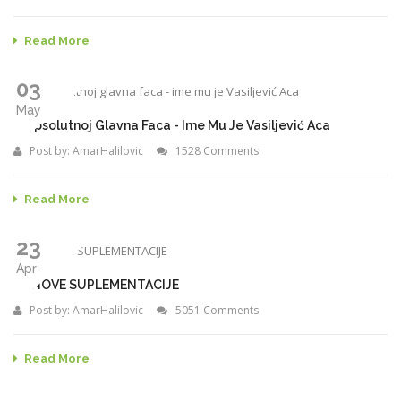
Read More
03
May
U Apsolutnoj Glavna Faca - Ime Mu Je Vasiljević Aca
Post by:
AmarHalilovic
1528 Comments
Read More
23
Apr
OSNOVE SUPLEMENTACIJE
Post by:
AmarHalilovic
5051 Comments
Read More