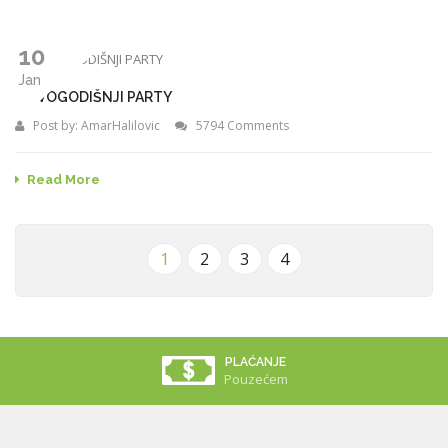
10
Jan
NOVOGODIŠNJI PARTY
Post by:
AmarHalilovic
5794 Comments
Read More
1
2
3
4
PLAĆANJE
Pouzećem