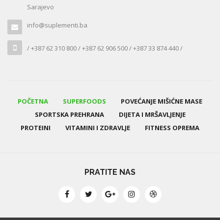
Sarajevo
info@suplementi.ba
/ +387 62 310 800 / +387 62 906 500 / +387 33 874 440 /
POČETNA
SUPERFOODS
POVEĆANJE MIŠIĆNE MASE
SPORTSKA PREHRANA
DIJETA I MRŠAVLJENJE
PROTEINI
VITAMINI I ZDRAVLJE
FITNESS OPREMA
PRATITE NAS