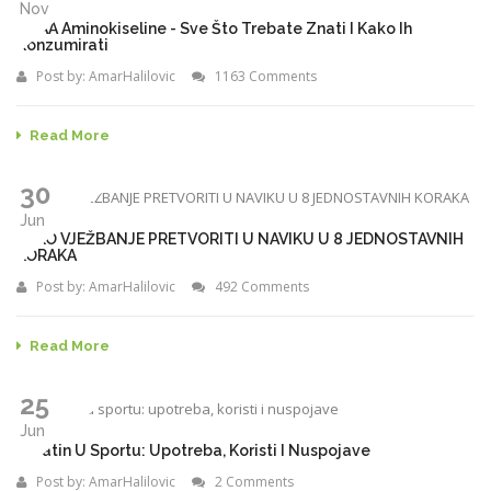
Nov
BCAA Aminokiseline - Sve Što Trebate Znati I Kako Ih
Konzumirati
Post by:
AmarHalilovic
1163 Comments
Read More
30
Jun
KAKO VJEŽBANJE PRETVORITI U NAVIKU U 8 JEDNOSTAVNIH
KORAKA
Post by:
AmarHalilovic
492 Comments
Read More
25
Jun
Kreatin U Sportu: Upotreba, Koristi I Nuspojave
Post by:
AmarHalilovic
2 Comments