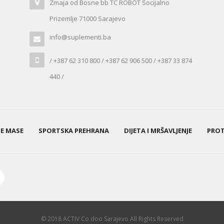
Zmaja od Bosne bb TC ROBOT Socijalno
Prizemlje 71000 Sarajevo
info@suplementi.ba
/ +387 62 310 800 / +387 62 906 500 / +387 33 874
440 /
NE MASE
SPORTSKA PREHRANA
DIJETA I MRŠAVLJENJE
PROT
© 2018 ACTIV Co doo Sarajevo All Rights Reserved