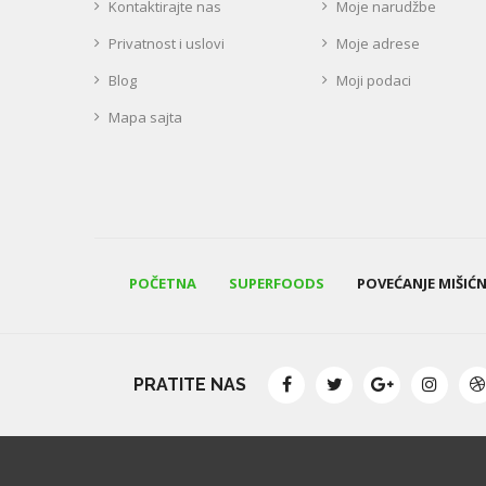
Kontaktirajte nas
Moje narudžbe
Privatnost i uslovi
Moje adrese
Blog
Moji podaci
Mapa sajta
POČETNA
SUPERFOODS
POVEĆANJE MIŠIĆ
PRATITE NAS