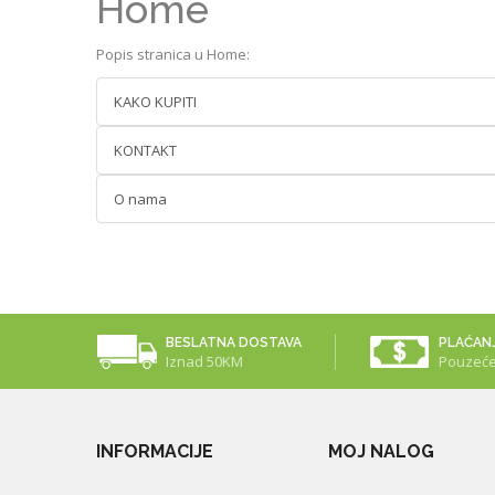
Home
Popis stranica u Home:
KAKO KUPITI
KONTAKT
O nama
BESLATNA DOSTAVA
PLAĆAN
Iznad 50KM
Pouzeć
INFORMACIJE
MOJ NALOG