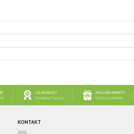
JE
LOJALNOST
AKCIJSKI PAKETI
em
Dodatni Popust
Odlična Ušteda
KONTAKT