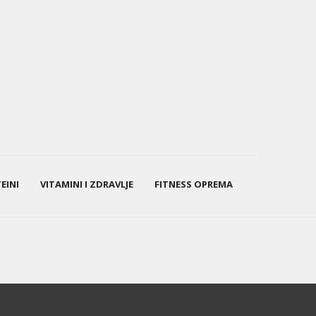
EINI
VITAMINI I ZDRAVLJE
FITNESS OPREMA