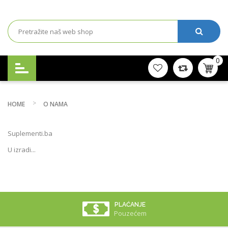
0
HOME
O NAMA
Suplementi.ba
U izradi...
PLAĆANJE
Pouzećem