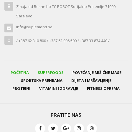
Zmaja od Bosne bb TC ROBOT Socijalno Prizemlje 71000
Sarajevo
info@suplementi.ba
/ +387 62 310 800 / +387 62 906 500 / +387 33 874 440 /
POČETNA
SUPERFOODS
POVEĆANJE MIŠIĆNE MASE
SPORTSKA PREHRANA
DIJETA I MRŠAVLJENJE
PROTEINI
VITAMINI I ZDRAVLJE
FITNESS OPREMA
PRATITE NAS