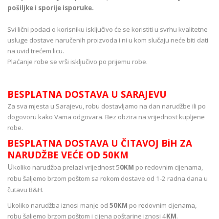
pošiljke i sporije isporuke.
Svi lični podaci o korisniku isključivo će se koristiti u svrhu kvalitetne
usluge dostave naručenih proizvoda i ni u kom slučaju neće biti dati
na uvid trećem licu.
Plaćanje robe se vrši isključivo po prijemu robe.
BESPLATNA DOSTAVA U SARAJEVU
Za sva mjesta u Sarajevu, robu dostavljamo na dan narudžbe ili po
dogovoru kako Vama odgovara. Bez obzira na vrijednost kupljene
robe.
BESPLATNA DOSTAVA U ČITAVOJ BiH ZA
NARUDŽBE VEĆE OD 50KM
U
koliko narudžba prelazi vrijednost 5
0KM
po redovnim cijenama,
robu šaljemo brzom poštom sa rokom dostave od 1-2 radna dana u
čutavu B&H.
Ukoliko narudžba iznosi manje od
50KM
po redovnim cijenama,
robu šaljemo brzom poštom i cijena poštarine iznosi 4
KM
.