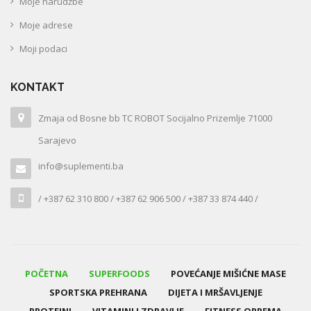
Moje narudžbe
Moje adrese
Moji podaci
KONTAKT
Zmaja od Bosne bb TC ROBOT Socijalno Prizemlje 71000
Sarajevo
info@suplementi.ba
/ +387 62 310 800 / +387 62 906 500 / +387 33 874 440 /
POČETNA
SUPERFOODS
POVEĆANJE MIŠIĆNE MASE
SPORTSKA PREHRANA
DIJETA I MRŠAVLJENJE