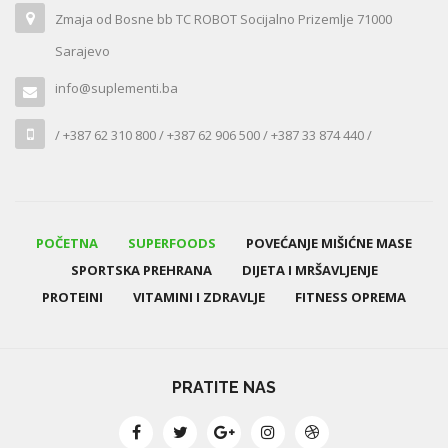
Zmaja od Bosne bb TC ROBOT Socijalno Prizemlje 71000
Sarajevo
info@suplementi.ba
/ +387 62 310 800 / +387 62 906 500 / +387 33 874 440 /
POČETNA
SUPERFOODS
POVEĆANJE MIŠIĆNE MASE
SPORTSKA PREHRANA
DIJETA I MRŠAVLJENJE
PROTEINI
VITAMINI I ZDRAVLJE
FITNESS OPREMA
PRATITE NAS