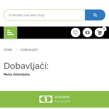
0
HOME
DOBAVLJAČI:
Dobavljači:
Nema dobavljača.
PLAĆANJE
Pouzećem