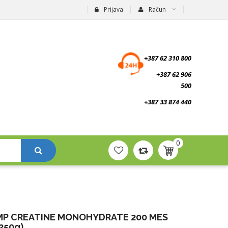
Prijava
Račun
suplementi.ba
+387 62 310 800
+387 62 906
500
+387 33 874 440
0
MP CREATINE MONOHYDRATE 200 MES
250g)