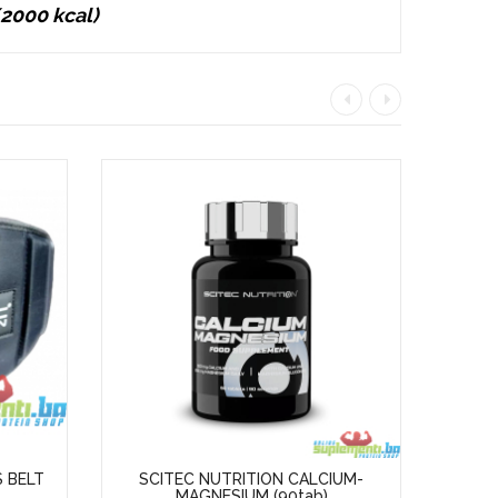
/2000 kcal)
S BELT
SCITEC NUTRITION CALCIUM-
SCI
MAGNESIUM (90tab)