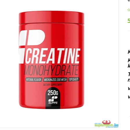
K
K
k
T
m
v
v