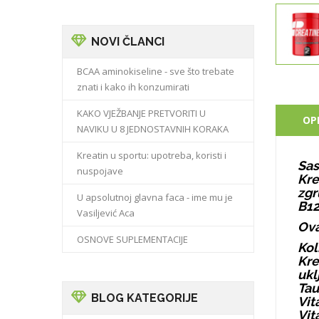
NOVI ČLANCI
BCAA aminokiseline - sve što trebate
znati i kako ih konzumirati
KAKO VJEŽBANJE PRETVORITI U
OP
NAVIKU U 8 JEDNOSTAVNIH KORAKA
Kreatin u sportu: upotreba, koristi i
Sas
nuspojave
Kre
zgr
U apsolutnoj glavna faca - ime mu je
B12
Vasiljević Aca
Ova
OSNOVE SUPLEMENTACIJE
Kol
Kre
ukl
Tau
BLOG KATEGORIJE
Vit
Vit