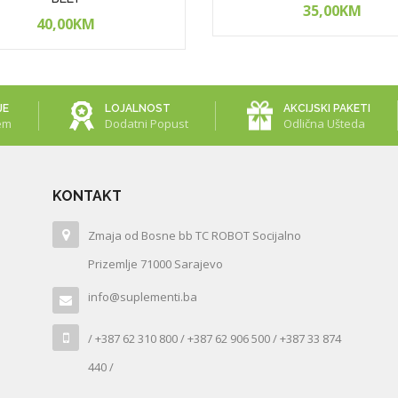
35,00KM
40,00KM
JE
LOJALNOST
AKCIJSKI PAKETI
em
Dodatni Popust
Odlična Ušteda
KONTAKT
Zmaja od Bosne bb TC ROBOT Socijalno
Prizemlje 71000 Sarajevo
info@suplementi.ba
/ +387 62 310 800 / +387 62 906 500 / +387 33 874
440 /