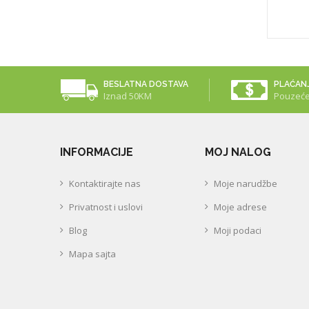
25,00KM
BESLATNA DOSTAVA
PLAĆAN
Iznad 50KM
Pouzeć
INFORMACIJE
MOJ NALOG
Kontaktirajte nas
Moje narudžbe
Privatnost i uslovi
Moje adrese
Blog
Moji podaci
Mapa sajta