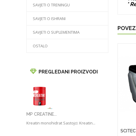
* R
SAVJETI O TRENINGU
SAVJETI O ISHRANI
POVEZ
SAVJETI O SUPLEMENTIMA
OSTALO
PREGLEDANI PROIZVODI
MP CREATINE...
Kreatin monohidrat Sastojci: Kreatin...
APS)
Puritan's Pride Vitamin D3 50 Mcg
SCITEC
(2000 IU)