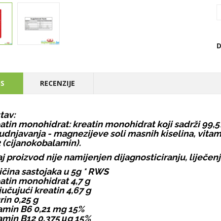
D
IS
RECENZIJE
tav:
atin monohidrat: kreatin monohidrat koji sadrži 99,5%
udnjavanja - magnezijeve soli masnih kiselina, vitami
 (cijanokobalamin).
j proizvod nije namijenjen dijagnosticiranju, liječenju 
ičina sastojaka u 5g * RWS
atin monohidrat 4,7 g
jučujući kreatin 4,67 g
rin 0,25 g
amin B6 0,21 mg 15%
amin B12 0,375 μg 15%