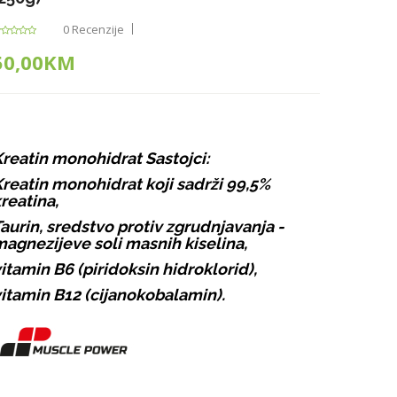
0 Recenzije
50,00KM
reatin monohidrat Sastojci:
reatin monohidrat koji sadrži 99,5%
reatina,
aurin, sredstvo protiv zgrudnjavanja -
agnezijeve soli masnih kiselina,
itamin B6 (piridoksin hidroklorid),
itamin B12 (cijanokobalamin).