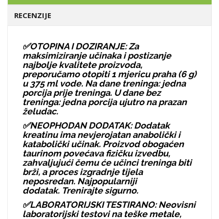
RECENZIJE
✅OTOPINA I DOZIRANJE: Za
maksimiziranje učinaka i postizanje
najbolje kvalitete proizvoda,
preporučamo otopiti 1 mjericu praha (6 g)
u 375 ml vode. Na dane treninga: jedna
porcija prije treninga. U dane bez
treninga: jedna porcija ujutro na prazan
želudac.
✅NEOPHODAN DODATAK: Dodatak
kreatinu ima nevjerojatan anabolički i
katabolički učinak. Proizvod obogaćen
taurinom povećava fizičku izvedbu,
zahvaljujući čemu će učinci treninga biti
brži, a proces izgradnje tijela
neposredan. Najpopularniji
dodatak. Trenirajte sigurno.
✅LABORATORIJSKI TESTIRANO: Neovisni
laboratorijski testovi na teške metale,