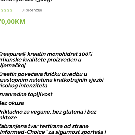
0 Recenzije
70,00KM
Creapure® kreatin monohidrat 100%
rhunske kvalitete proizveden u
Njemačkoj
reatin povećava fizičku izvedbu u
zastopnim naletima kratkotrajnih vježbi
isokog intenziteta
zvanredna topljivost
Bez okusa
rikladno za vegane, bez glutena i bez
aktoze
abranjena tvar testirana od strane
Informed-Choice” za sigurnost sportaša i