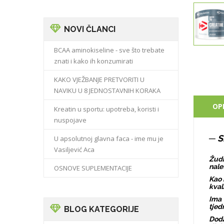
NOVI ČLANCI
BCAA aminokiseline - sve što trebate
znati i kako ih konzumirati
KAKO VJEŽBANJE PRETVORITI U
NAVIKU U 8 JEDNOSTAVNIH KORAKA
OP
Kreatin u sportu: upotreba, koristi i
nuspojave
─ S
U apsolutnoj glavna faca - ime mu je
Vasiljević Aca
Žudi
nale
OSNOVE SUPLEMENTACIJE
Kao 
kval
Ima 
tjed
BLOG KATEGORIJE
Doda