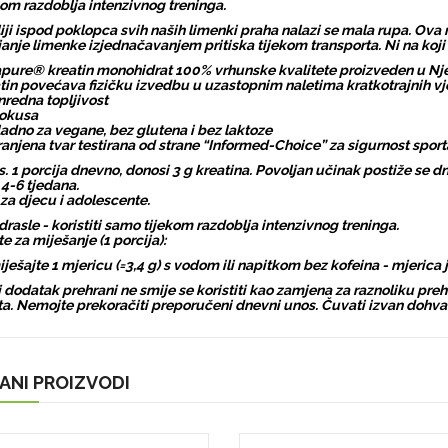
kom razdoblja intenzivnog treninga.
liji ispod poklopca svih naših limenki praha nalazi se mala rupa. Ova 
janje limenke izjednačavanjem pritiska tijekom transporta. Ni na koji
pure® kreatin monohidrat 100% vrhunske kvalitete proizveden u N
tin povećava fizičku izvedbu u uzastopnim naletima kratkotrajnih vj
nredna topljivost
 okusa
ladno za vegane, bez glutena i bez laktoze
anjena tvar testirana od strane “Informed-Choice” za sigurnost sport
. 1 porcija dnevno, donosi 3 g kreatina. Povoljan učinak postiže se
 4-6 tjedana.
 za djecu i adolescente.
drasle - koristiti samo tijekom razdoblja intenzivnog treninga.
e za miješanje (1 porcija):
ješajte 1 mjericu (=3,4 g) s vodom ili napitkom bez kofeina - mjerica 
 dodatak prehrani ne smije se koristiti kao zamjena za raznoliku pre
ta. Nemojte prekoračiti preporučeni dnevni unos. Čuvati izvan dohva
ANI PROIZVODI