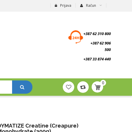
Prijava
Račun
suplementi.ba
+387 62 310 800
+387 62 906
500
+387 33 874 440
0
DYMATIZE Creatine (creapure)
Monohydrate (300g)