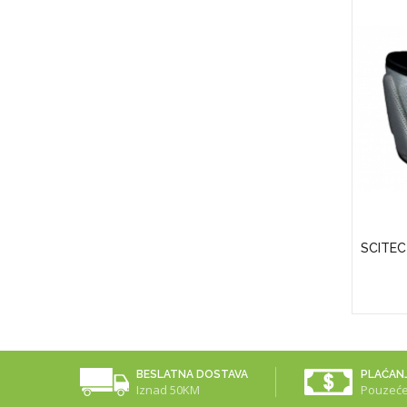
APS)
Puritan's Pride Vitamin D3 50 Mcg
SCITEC
(2000 IU)
25,00KM
BESLATNA DOSTAVA
PLAĆAN
Iznad 50KM
Pouzeć