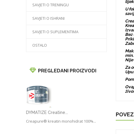
tije
SAVJETI O TRENINGU
U fo
savi
SAVJETI O ISHRANI
Crea
Krea
Izva
SAVJETI O SUPLEMENTIMA
Bez
Prik
Zabr
OSTALO
Maks
min.
Nije
Za o
PREGLEDANI PROIZVODI
Uput
Pomi
Ovaj
živo
DYMATIZE Creatine...
POVEZ
Creapure® kreatin monohidrat 100%...