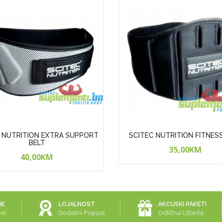
 NUTRITION EXTRA SUPPORT
SCITEC NUTRITION FITNES
BELT
35,00KM
40,00KM
JE
LOJALNOST
AKCIJSKI PAKETI
em
Dodatni Popust
Odlična Ušteda