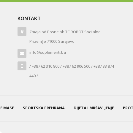
KONTAKT
Zmaja od Bosne bb TC ROBOT Socijalno
Prizemlje 71000 Sarajevo
info@suplementi.ba
/ +387 62 310 800 / +387 62 906 500 / +387 33 874
440 /
NE MASE
SPORTSKA PREHRANA
DIJETA I MRŠAVLJENJE
PROT