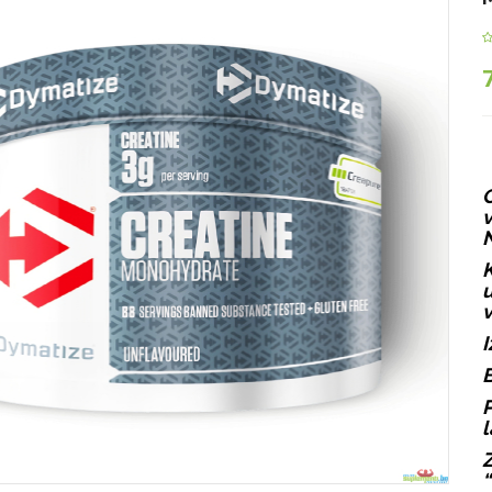
v
K
u
v
I
P
l
Z
“