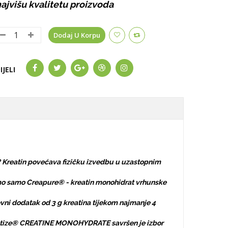
ajvišu kvalitetu proizvoda
Dodaj U Korpu
IJELI
 Kreatin povećava fizičku izvedbu u uzastopnim
imo samo Creapure® - kreatin monohidrat vrhunske
nevni dodatak od 3 g kreatina tijekom najmanje 4
 Dymatize® CREATINE MONOHYDRATE savršen je izbor