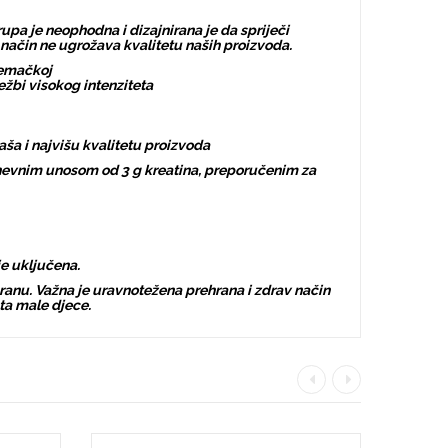
rupa je neophodna i dizajnirana je da spriječi
 način ne ugrožava kvalitetu naših proizvoda.
jemačkoj
ežbi visokog intenziteta
aša i najvišu kvalitetu proizvoda
 dnevnim unosom od 3 g kreatina, preporučenim za
je uključena.
hranu. Važna je uravnotežena prehrana i zdrav način
ta male djece.