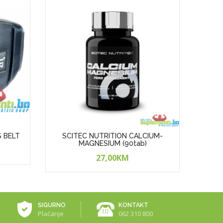
S BELT
SCITEC NUTRITION CALCIUM-
SCI
MAGNESIUM (90tab)
27,00KM
SIGURNO
KONTAKT
Plaćanje
062 310 800