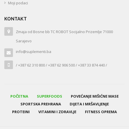
Moji podaci
KONTAKT
Zmaja od Bosne bb TC ROBOT Socijalno Prizemlje 71000
Sarajevo
info@suplementi.ba
/ +387 62 310 800 / +387 62 906 500 / +387 33 874 440 /
POČETNA
SUPERFOODS
POVEĆANJE MIŠIĆNE MASE
SPORTSKA PREHRANA
DIJETA I MRŠAVLJENJE
PROTEINI
VITAMINI I ZDRAVLJE
FITNESS OPREMA