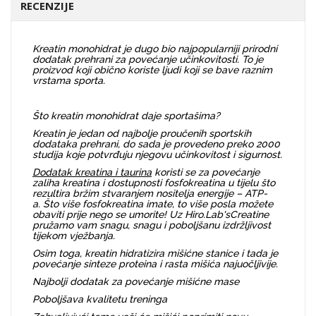
RECENZIJE
Kreatin monohidrat je dugo bio najpopularniji prirodni
dodatak prehrani za povećanje učinkovitosti. To je
proizvod koji obično koriste ljudi koji se bave raznim
vrstama sporta.
Što kreatin monohidrat daje sportašima?
Kreatin je jedan od najbolje proučenih sportskih
dodataka prehrani, do sada je provedeno preko 2000
studija koje potvrđuju njegovu učinkovitost i sigurnost.
Dodatak kreatina i taurina
koristi se za povećanje
zaliha kreatina i dostupnosti fosfokreatina u tijelu što
rezultira bržim stvaranjem nositelja energije – ATP-
a. Što više fosfokreatina imate, to više posla možete
obaviti prije nego se umorite! Uz Hiro.Lab'sCreatine
pružamo vam snagu, snagu i poboljšanu izdržljivost
tijekom vježbanja.
Osim toga, kreatin hidratizira mišićne stanice i tada je
povećanje sinteze proteina i rasta mišića najuočljivije.
Najbolji dodatak za povećanje mišićne mase
Poboljšava kvalitetu treninga