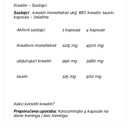
Kreatin – Sastojci
Sastojci
: kreatin monohidrat uklj. 88% kreatin, taurin,
kapsula – želatina.
Aktivni sastojci
1 kapsula
4 kapsule
Kreativni monohidrat
1125 mg
4500 mg
uključujući kreatin
990 mg
3960 mg
taurin
125 mg
500 mg
Kako koristiti kreatin?
Preporučena uporaba:
Konzumirajte 4 kapsule na
dane treninga i bez treninga.