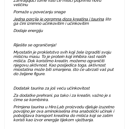
Zahvaljujući tome vaši će mišići poprimiti novu
veličinu
Pomaže u povećanju snage
Jedna porcija je ogromna doza kreatina i taurina
što
ga čini iznimno učinkovitim i učinkovitim
Dodaje energiju
Riješite se ograničenja!
Myostatin je prokletstvo svih koji žele izgraditi svoju
mišićnu masu. To je protein koji inhibira rast naših
mišića. Dok koristimo kreatin, možemo ograničiti
njegovu aktivnost. Kao posljedica toga, aktivnost
miostatina može biti smanjena, što će ubrzati vaš put
do željene figure.
Dodatak taurina za još veću učinkovitost
Za dodatke prehrani, pa tako i za kreatin, važno je s
čime se kombinira.
Primjena taurina u Hiro.Lab proizvodu djeluje izuzetno
povoljno jer ova aminokiselina ima anabolički učinak i
poboljšava transport kreatina do mišića koji se zatim
koristi kao izvor energije tijekom vježbanja.