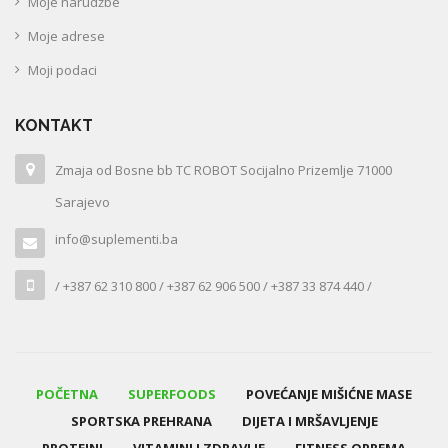
Moje narudžbe
Moje adrese
Moji podaci
KONTAKT
Zmaja od Bosne bb TC ROBOT Socijalno Prizemlje 71000
Sarajevo
info@suplementi.ba
/ +387 62 310 800 / +387 62 906 500 / +387 33 874 440 /
POČETNA
SUPERFOODS
POVEĆANJE MIŠIĆNE MASE
SPORTSKA PREHRANA
DIJETA I MRŠAVLJENJE