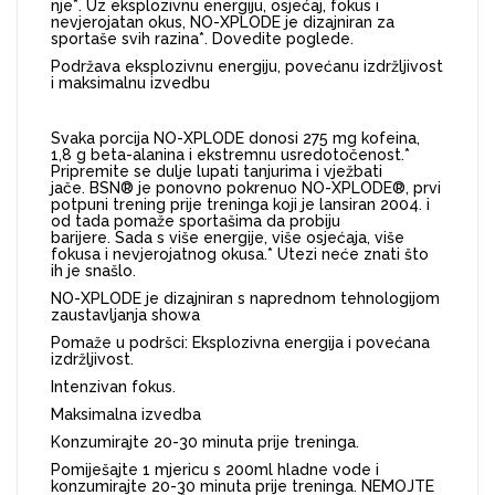
nje*. Uz eksplozivnu energiju, osjećaj, fokus i
nevjerojatan okus, NO-XPLODE je dizajniran za
sportaše svih razina*. Dovedite poglede.
Podržava eksplozivnu energiju, povećanu izdržljivost
i maksimalnu izvedbu
Svaka porcija NO-XPLODE donosi 275 mg kofeina,
1,8 g beta-alanina i ekstremnu usredotočenost.*
Pripremite se dulje lupati tanjurima i vježbati
jače. BSN® je ponovno pokrenuo NO-XPLODE®, prvi
potpuni trening prije treninga koji je lansiran 2004. i
od tada pomaže sportašima da probiju
barijere. Sada s više energije, više osjećaja, više
fokusa i nevjerojatnog okusa.* Utezi neće znati što
ih je snašlo.
NO-XPLODE je dizajniran s naprednom tehnologijom
zaustavljanja showa
Pomaže u podršci: Eksplozivna energija i povećana
izdržljivost.
Intenzivan fokus.
Maksimalna izvedba
Konzumirajte 20-30 minuta prije treninga.
Pomiješajte 1 mjericu s 200ml hladne vode i
konzumirajte 20-30 minuta prije treninga. NEMOJTE