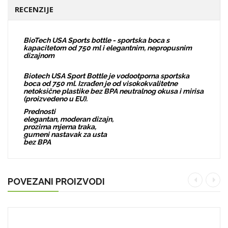
RECENZIJE
BioTech USA Sports bottle - sportska boca s
kapacitetom od 750 ml i elegantnim, nepropusnim
dizajnom
Biotech USA Sport Bottle je vodootporna sportska
boca od 750 ml. Izrađen je od visokokvalitetne
netoksične plastike bez BPA neutralnog okusa i mirisa
(proizvedeno u EU).
Prednosti
elegantan, moderan dizajn,
prozirna mjerna traka,
gumeni nastavak za usta
bez BPA
POVEZANI PROIZVODI