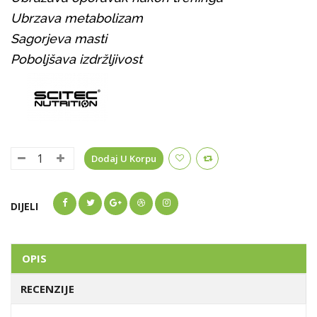
Ubrzava metabolizam
Sagorjeva masti
Poboljšava izdržljivost
Dodaj U Korpu
DIJELI
OPIS
RECENZIJE