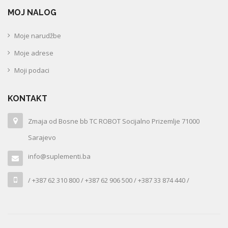
MOJ NALOG
Moje narudžbe
Moje adrese
Moji podaci
KONTAKT
Zmaja od Bosne bb TC ROBOT Socijalno Prizemlje 71000
Sarajevo
info@suplementi.ba
/ +387 62 310 800 / +387 62 906 500 / +387 33 874 440 /