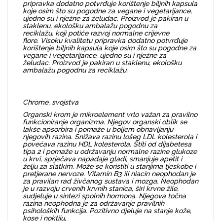
pripravka dodatno potvrđuje korištenje biljnih kapsula
koje osim što su pogodne za vegane i vegetarijance,
ujedno su i nježne za želudac. Proizvod je pakiran u
staklenu, ekološku ambalažu pogodnu za
reciklažu. koji potiče razvoj normalne crijevne
flore. Visoku kvalitetu pripravka dodatno potvrđuje
korištenje biljnih kapsula koje osim što su pogodne za
vegane i vegetarijance, ujedno su i nježne za
želudac. Proizvod je pakiran u staklenu, ekološku
ambalažu pogodnu za reciklažu.
Chrome, svojstva
Organski krom je mikroelement vrlo važan za pravilno
funkcioniranje organizma. Njegov organski oblik se
lakše apsorbira i pomaže u boljem obnavljanju
njegovih razina. Snižava razinu lošeg LDL kolesterola i
povećava razinu HDL kolesterola. Štiti od dijabetesa
tipa 2 i pomaže u održavanju normalne razine glukoze
u krvi, sprječava napadaje gladi, smanjuje apetit i
želju za slatkim. Može se koristiti u stanjima tjeskobe i
pretjerane nervoze. Vitamin B3 ili niacin neophodan je
za pravilan rad živčanog sustava i mozga. Neophodan
je u razvoju crvenih krvnih stanica, širi krvne žile,
sudjeluje u sintezi spolnih hormona. Njegova točna
razina neophodna je za održavanje pravilnih
psiholoških funkcija. Pozitivno djeluje na stanje kože,
kose i noktiju,