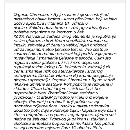
Organic Chromium + B3 je sastav koji se sastoji od
organskog oblika kroma - krom pikolinata, koji se jako
dobro apsorbira i vitamina B3, odnosno
niacina. Solidna doza kroma - 200 µg zadovoljava
potrebe organizma za kromom u čak
500%. Najvažnija zadaća ovog elementa je reguliranje
razine glukoze u krvi. Krom senzibilizira stanice na
inzulin, zahvaljujući čemu u velikoj mjeri pridonosi
održavanju normalne tjelesne težine. Vrlo često je
sastavni dio dodataka prehrani koji podržavaju proces
mršavljenja i smanjenje tjelesne masnoće. Osim što
regulira razinu glukoze u krvi, krom doprinosi
regulaciji razine lošeg LDL kolesterola, zahvaljujući
čemu smanjuje rizik od ateroskleroze i srčanog
entuzijazma. Dodatak vitamina B3 kromu pospješuje
njegovu apsorpciju. Organic Chromium + B3 ne sadrži
nikakve umjetne sastojke. Kompozicija je razvijena u
skladu s Clean label idejom - čisti sastavi, bez
nepotrebnih tvari. Brendirani inulin sadržan u
proizvodu - OraftiGR prirodno je vlakno iz korijena
cikorije. Prirodni je prebiotik koji potiče razvoj
normalne crijevne flore. Visoku kvalitetu pripravka
dodatno potvrđuje korištenje biljnih kapsula koje osim
što su pogodne za vegane i vegetarijance, ujedno su i
nježne za želudac. Proizvod je pakiran u staklenu,
ekološku ambalažu pogodnu za reciklažu. koji potiče
razvoj normalne crijevne flore. Visoku kvalitetu