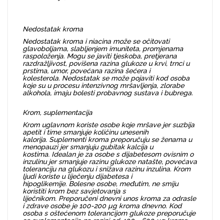
Nedostatak kroma
Nedostatak kroma i niacina može se očitovati
glavoboljama, slabljenjem imuniteta, promjenama
raspoloženja. Mogu se javiti tjeskoba, pretjerana
razdražljivost, povišena razina glukoze u krvi, trnci u
prstima, umor, povećana razina šećera i
kolesterola. Nedostatak se može pojaviti kod osoba
koje su u procesu intenzivnog mršavljenja, zlorabe
alkohola, imaju bolesti probavnog sustava i bubrega.
Krom, suplementacija
Krom uglavnom koriste osobe koje mršave jer suzbija
apetit i time smanjuje količinu unesenih
kalorija. Suplementi kroma preporučuju se ženama u
menopauzi jer smanjuju gubitak kalcija u
kostima. Idealan je za osobe s dijabetesom ovisnim o
inzulinu jer smanjuje razinu glukoze natašte, povećava
toleranciju na glukozu i snižava razinu inzulina. Krom
ljudi koriste u liječenju dijabetesa i
hipoglikemije. Bolesne osobe, međutim, ne smiju
koristiti krom bez savjetovanja s
liječnikom. Preporučeni dnevni unos kroma za odrasle
i zdrave osobe je 100-200 µg kroma dnevno. Kod
osoba s oštećenom tolerancijom glukoze preporučuje