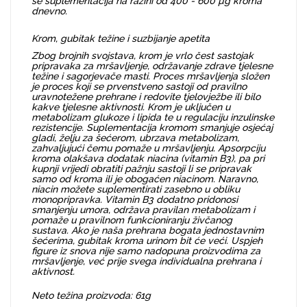
se suplementacija na razini od 400 - 600 µg kroma
dnevno.
Krom, gubitak težine i suzbijanje apetita
Zbog brojnih svojstava, krom je vrlo čest sastojak
pripravaka za mršavljenje, održavanje zdrave tjelesne
težine i sagorjevače masti. Proces mršavljenja složen
je proces koji se prvenstveno sastoji od pravilno
uravnotežene prehrane i redovite tjelovježbe ili bilo
kakve tjelesne aktivnosti. Krom je uključen u
metabolizam glukoze i lipida te u regulaciju inzulinske
rezistencije. Suplementacija kromom smanjuje osjećaj
gladi, želju za šećerom, ubrzava metabolizam,
zahvaljujući čemu pomaže u mršavljenju. Apsorpciju
kroma olakšava dodatak niacina (vitamin B3), pa pri
kupnji vrijedi obratiti pažnju sastoji li se pripravak
samo od kroma ili je obogaćen niacinom. Naravno,
niacin možete suplementirati zasebno u obliku
monopripravka. Vitamin B3 dodatno pridonosi
smanjenju umora, održava pravilan metabolizam i
pomaže u pravilnom funkcioniranju živčanog
sustava. Ako je naša prehrana bogata jednostavnim
šećerima, gubitak kroma urinom bit će veći. Uspjeh
figure iz snova nije samo nadopuna proizvodima za
mršavljenje, već prije svega individualna prehrana i
aktivnost.
Neto težina proizvoda: 61g