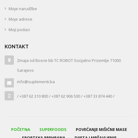
Moje narudžbe
Moje adrese
Moji podaci
KONTAKT
Zmaja od Bosne bb TC ROBOT Socijalno Prizemlje 71000
Sarajevo
info@suplementi.ba
/ +387 62 310 800 / +387 62 906 500 / +387 33 874 440 /
POČETNA
SUPERFOODS
POVEĆANJE MIŠIĆNE MASE
SPORTSKA PREHRANA
DIJETA I MRŠAVLJENJE