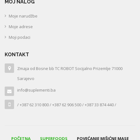
MOJ NALOG
Moje narudžbe
Moje adrese
Moji podaci
KONTAKT
Zmaja od Bosne bb TC ROBOT Socijalno Prizemlje 71000
Sarajevo
info@suplementi.ba
/ +387 62 310 800 / +387 62 906 500 / +387 33 874 440 /
POČETNA
SUPERFOODS
POVEĆANJE MIŠIĆNE MASE