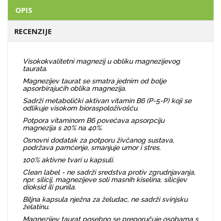
OPIS
RECENZIJE
Visokokvalitetni magnezij u obliku magnezijevog
taurata.
Magnezijev taurat se smatra jednim od bolje
apsorbirajućih oblika magnezija.
Sadrži metabolički aktivan vitamin B6 (P-5-P) koji se
odlikuje visokom bioraspoloživošću.
Potpora vitaminom B6 povećava apsorpciju
magnezija s 20% na 40%.
Osnovni dodatak za potporu živčanog sustava,
podržava pamćenje, smanjuje umor i stres.
100% aktivne tvari u kapsuli.
Clean label - ne sadrži sredstva protiv zgrudnjavanja,
npr. silicij, magnezijeve soli masnih kiselina, silicijev
dioksid ili punila.
Biljna kapsula nježna za želudac, ne sadrži svinjsku
želatinu.
Magnezijev taurat posebno se preporučuje osobama s