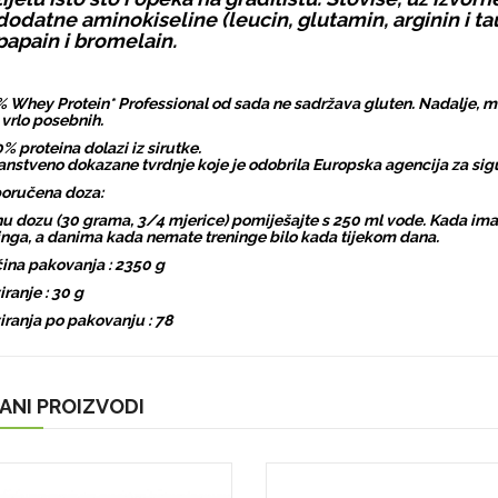
dodatne aminokiseline (leucin, glutamin, arginin i t
papain i bromelain.
 Whey Protein* Professional od sada ne sadržava gluten. Nadalje, mož
 vrlo posebnih.
0% proteina dolazi iz sirutke.
anstveno dokazane tvrdnje koje je odobrila Europska agencija za sigu
oručena doza:
u dozu (30 grama, 3/4 mjerice) pomiješajte s 250 ml vode. Kada ima
inga, a danima kada nemate treninge bilo kada tijekom dana.
čina pakovanja : 2350 g
iranje : 30 g
iranja po pakovanju : 78
ANI PROIZVODI