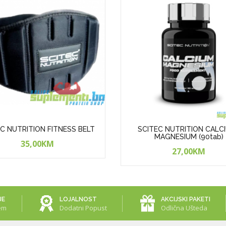
C NUTRITION FITNESS BELT
SCITEC NUTRITION CALC
MAGNESIUM (90tab)
35,00KM
27,00KM
JE
LOJALNOST
AKCIJSKI PAKETI
em
Dodatni Popust
Odlična Ušteda