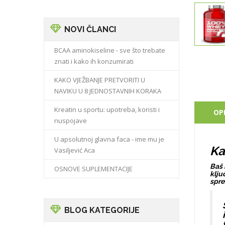
NOVI ČLANCI
BCAA aminokiseline - sve što trebate
znati i kako ih konzumirati
KAKO VJEŽBANJE PRETVORITI U
NAVIKU U 8 JEDNOSTAVNIH KORAKA
Kreatin u sportu: upotreba, koristi i
OP
nuspojave
U apsolutnoj glavna faca - ime mu je
Ka
Vasiljević Aca
Baš 
OSNOVE SUPLEMENTACIJE
klju
spre
BLOG KATEGORIJE