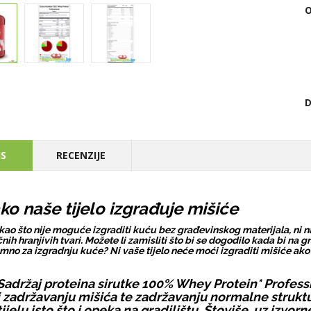
D
IS
RECENZIJE
ko naše tijelo izgrađuje mišiće
kao što nije moguće izgraditi kuću bez građevinskog materijala, ni na
čnih hranjivih tvari. Možete li zamisliti što bi se dogodilo kada bi na g
mno za izgradnju kuće? Ni vaše tijelo neće moći izgraditi mišiće ako
Sadržaj proteina sirutke 100% Whey Protein* Profes
i zadržavanju mišića te zadržavanju normalne struktur
tijelu isto što i opeka na gradilištu. Štoviše, uz izv