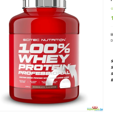
D
S
S
S
B