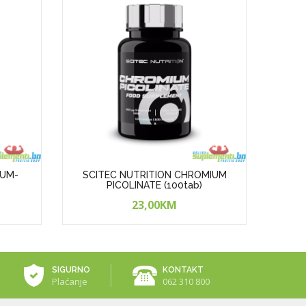
IUM-
SCITEC NUTRITION CHROMIUM
SCITE
PICOLINATE (100tab)
23,00KM
SIGURNO
KONTAKT
Plaćanje
062 310 800