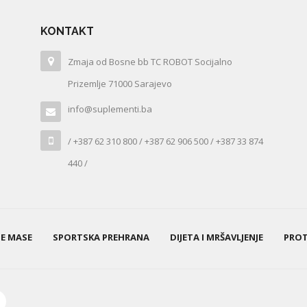
KONTAKT
Zmaja od Bosne bb TC ROBOT Socijalno
Prizemlje 71000 Sarajevo
info@suplementi.ba
/ +387 62 310 800 / +387 62 906 500 / +387 33 874
440 /
NE MASE
SPORTSKA PREHRANA
DIJETA I MRŠAVLJENJE
PROT