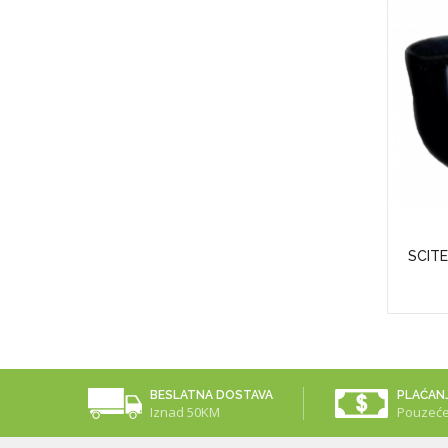
50 Mcg
SWANSON ZINC (GLUCONATE) (250
SCITE
TAB.)
35,00KM
BESLATNA DOSTAVA
PLAĆAN
Iznad 50KM
Pouzeć