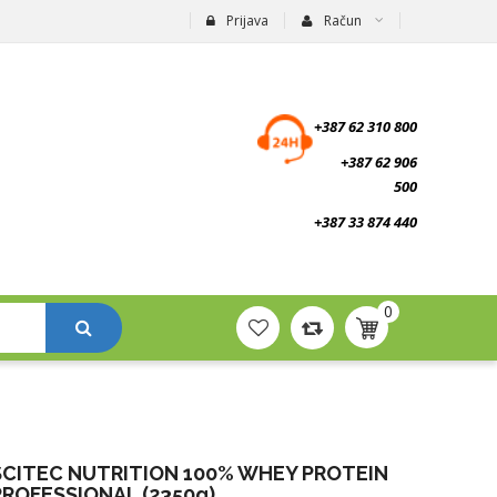
Prijava
Račun
suplementi.ba
+387 62 310 800
+387 62 906
500
+387 33 874 440
0
SCITEC NUTRITION 100% WHEY PROTEIN
PROFESSIONAL (2350g)