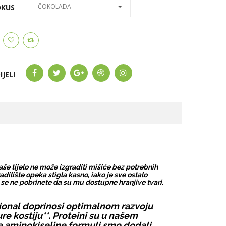
ČOKOLADA
OKUS
IJELI
še tijelo ne može izgraditi mišiće bez potrebnih
radilište opeka stigla kasno, iako je sve ostalo
 se ne pobrinete da su mu dostupne hranjive tvari.
sional doprinosi optimalnom razvoju
e kostiju**. Proteini su u našem
orne aminokiseline formuli smo dodali