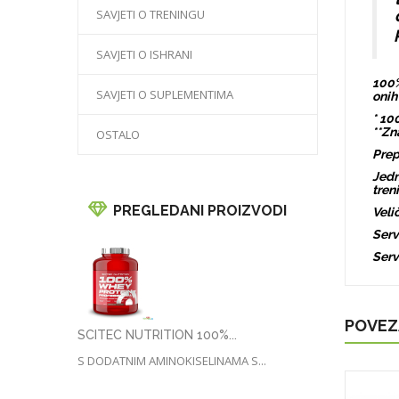
SAVJETI O TRENINGU
SAVJETI O ISHRANI
100%
SAVJETI O SUPLEMENTIMA
onih
* 10
**Zn
OSTALO
Prep
Jedn
tren
PREGLEDANI PROIZVODI
Veli
Serv
Serv
POVEZ
SCITEC NUTRITION 100%...
S DODATNIM AMINOKISELINAMA S...