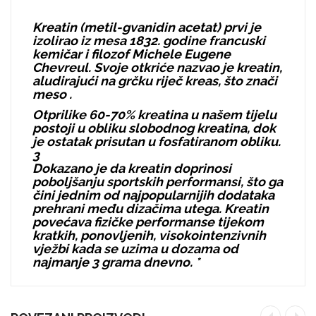
Kreatin (metil-gvanidin acetat) prvi je
izolirao iz mesa 1832. godine francuski
kemičar i filozof Michele Eugene
Chevreul. Svoje otkriće nazvao je kreatin,
aludirajući na grčku riječ kreas, što znači
meso
.
Otprilike 60-70% kreatina u našem tijelu
postoji u obliku slobodnog kreatina, dok
je ostatak prisutan u fosfatiranom obliku.
3
Dokazano je da kreatin doprinosi
poboljšanju sportskih performansi, što ga
čini jednim od najpopularnijih dodataka
prehrani među dizačima utega. Kreatin
povećava fizičke performanse tijekom
kratkih, ponovljenih, visokointenzivnih
vježbi kada se uzima u dozama od
najmanje 3 grama dnevno. *