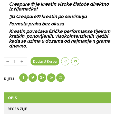
Creapure
®
je kreatin visoke čistoće direktno
iz Njemačke!
3G Creapure®
kreatin
po serviranju
Formula praha bez okusa
Kreatin povećava fizičke performanse tijekom
kratkih, ponovljenih, visokointenzivnih vježbi
kada se uzima u dozama od najmanje 3 grama
dnevno.
Dodaj U Korpu
DIJELI
OPIS
RECENZIJE