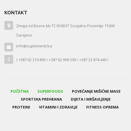
KONTAKT
Zmaja od Bosne bb TC ROBOT Socijalno Prizemlje 71000
Sarajevo
info@suplementi.ba
/ +387 62 310 800 / +387 62 906 500 / +387 33 874 440 /
POČETNA
SUPERFOODS
POVEĆANJE MIŠIĆNE MASE
SPORTSKA PREHRANA
DIJETA I MRŠAVLJENJE
PROTEINI
VITAMINI I ZDRAVLJE
FITNESS OPREMA