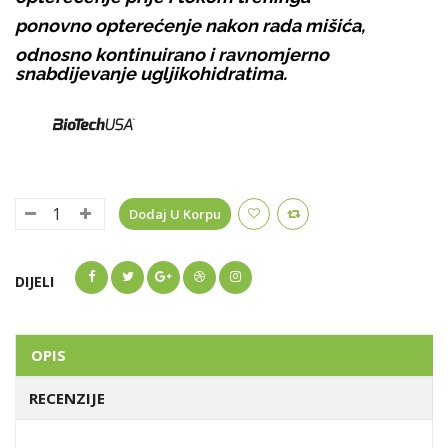
ponovno opterećenje nakon rada mišića,
odnosno kontinuirano i ravnomjerno
snabdijevanje ugljikohidratima.
Dodaj U Korpu
DIJELI
OPIS
RECENZIJE