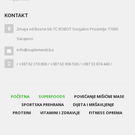
KONTAKT
Zmaja od Bosne bb TC ROBOT Socijalno Prizemlje 71000
Sarajevo
info@suplementi.ba
/ +387 62 310 800 / +387 62 906 500 / +387 33 874 440 /
POČETNA
SUPERFOODS
POVEĆANJE MIŠIĆNE MASE
SPORTSKA PREHRANA
DIJETA I MRŠAVLJENJE
PROTEINI
VITAMINI I ZDRAVLJE
FITNESS OPREMA