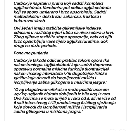
Carbox je napitak u prahu koji sadrži kompleks
ugljikohidrata. Kombinira pet oblika ugljikohidrata
koji se sporo, umjereno i brzo apsorbiraju. Sadrži
maltodekstrin, dekstrozu, saharozu, fruktozu i
kukuruzni skrob.
Ovi šećeri imaju različite glikemijske indekse,
odnosno u različitoj mjeri utiču na nivo šećera u krvi.
Zbog njihove različite stope apsorpcije, neki od njih
brzo opskrbljuju vaše tijelo ugljikohidratima, dok
drugi na duže periode.
Ponovno punjenje
Carbox je takođe odličan pratilac tokom oporavka
nakon treninga. Ugljikohidrati koje sadrži doprinose
oporavku normalne mišićne funkcije (kontrakcije)
nakon visokog intenziteta i/ili dugotrajne fizičke
vježbe koja dovodi do iscrpljenosti mišića i
iscrpljivanja zaliha glikogena u mišićima jezgre.*
*Ovaj blagotvoran efekat se može postići unosom
4g/kg ugljenih hidrata dobijenih iz bilo kog izvora.
Ova količina se mora unijeti u roku od 4, ali ne više od
6 sati intenzivnog i/ili produženog fizičkog vježbanja
koje dovodi do iscrpljenosti mišića i iscrpljivanja
zaliha glikogena u mišićima jezgra.*