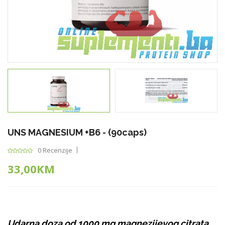
UNS MAGNESIUM +B6 - (90caps)
0 Recenzije
33,00KM
Udarna doza od 1000 mg magnezijevog citrata,