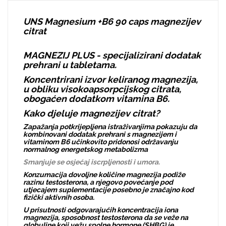
UNS Magnesium +B6 90 caps magnezijev
citrat
MAGNEZIJ PLUS - specijalizirani dodatak
prehrani u tabletama.
Koncentrirani izvor keliranog magnezija,
u obliku visokoapsorpcijskog citrata,
obogaćen dodatkom vitamina B6.
Kako djeluje magnezijev citrat?
Zapažanja potkrijepljena istraživanjima pokazuju da
kombinovani dodatak prehrani s magnezijem i
vitaminom B6 učinkovito pridonosi održavanju
normalnog energetskog metabolizma
Smanjuje se osjećaj iscrpljenosti i umora.
Konzumacija dovoljne količine magnezija podiže
razinu testosterona, a njegovo povećanje pod
utjecajem suplementacije posebno je značajno kod
fizički aktivnih osoba.
U prisutnosti odgovarajućih koncentracija iona
magnezija, sposobnost testosterona da se veže na
globuline koji vežu spolne hormone (SHBG) je