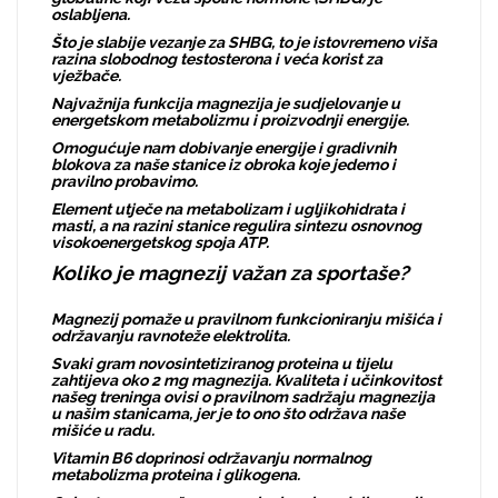
oslabljena.
Što je slabije vezanje za SHBG, to je istovremeno viša
razina slobodnog testosterona i veća korist za
vježbače.
Najvažnija funkcija magnezija je sudjelovanje u
energetskom metabolizmu i proizvodnji energije.
Omogućuje nam dobivanje energije i gradivnih
blokova za naše stanice iz obroka koje jedemo i
pravilno probavimo.
Element utječe na metabolizam i ugljikohidrata i
masti, a na razini stanice regulira sintezu osnovnog
visokoenergetskog spoja ATP.
Koliko je magnezij važan za sportaše?
Magnezij pomaže u pravilnom funkcioniranju mišića i
održavanju ravnoteže elektrolita.
Svaki gram novosintetiziranog proteina u tijelu
zahtijeva oko 2 mg magnezija. Kvaliteta i učinkovitost
našeg treninga ovisi o pravilnom sadržaju magnezija
u našim stanicama, jer je to ono što održava naše
mišiće u radu.
Vitamin B6 doprinosi održavanju normalnog
metabolizma proteina i glikogena.