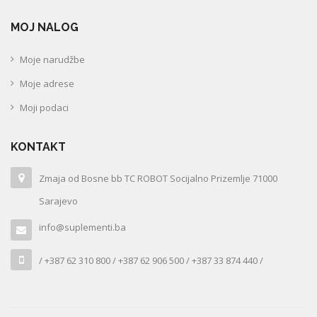
MOJ NALOG
Moje narudžbe
Moje adrese
Moji podaci
KONTAKT
Zmaja od Bosne bb TC ROBOT Socijalno Prizemlje 71000
Sarajevo
info@suplementi.ba
/ +387 62 310 800 / +387 62 906 500 / +387 33 874 440 /