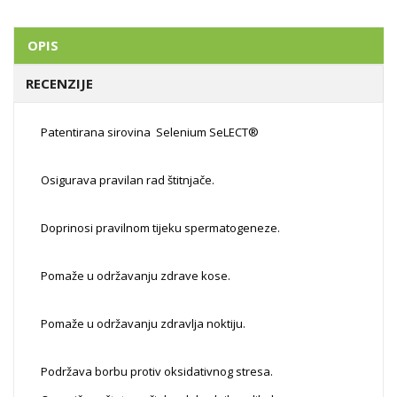
OPIS
RECENZIJE
Patentirana sirovina Selenium SeLECT®
Osigurava pravilan rad štitnjače.
Doprinosi pravilnom tijeku spermatogeneze.
Pomaže u održavanju zdrave kose.
Pomaže u održavanju zdravlja noktiju.
Podržava borbu protiv oksidativnog stresa.