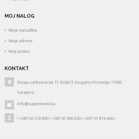
MOJ NALOG
Moje narudžbe
Moje adrese
Moji podaci
KONTAKT
Zmaja od Bosne bb TC ROBOT Socijalno Prizemlje 71000
Sarajevo
info@suplementi.ba
/ +387 62 310 800 / +387 62 906 500 / +387 33 874 440 /