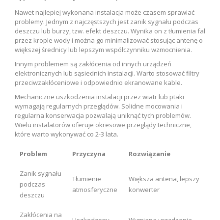
Nawet najlepiej wykonana instalacja może czasem sprawiać
problemy. Jednym z najczęstszych jest zanik sygnału podczas
deszczu lub burzy, tzw. efekt deszczu. Wynika on z tłumienia fal
przez krople wody i można go minimalizować stosując antenę o
większej średnicy lub lepszym współczynniku wzmocnienia.
Innym problemem są zakłócenia od innych urządzeń
elektronicznych lub sąsiednich instalacji. Warto stosować filtry
przeciwzakłóceniowe i odpowiednio ekranowane kable.
Mechaniczne uszkodzenia instalacji przez wiatr lub ptaki
wymagają regularnych przeglądów. Solidne mocowania i
regularna konserwacja pozwalają uniknąć tych problemów.
Wielu instalatorów oferuje okresowe przeglądy techniczne,
które warto wykonywać co 2-3 lata.
Problem
Przyczyna
Rozwiązanie
Zanik sygnału
Tłumienie
Większa antena, lepszy
podczas
atmosferyczne
konwerter
deszczu
Zakłócenia na