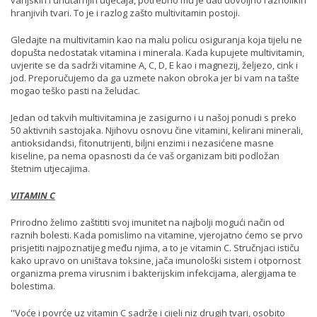
hranjivih tvari. To je i razlog zašto multivitamin postoji.
Gledajte na multivitamin kao na malu policu osiguranja koja tijelu ne
dopušta nedostatak vitamina i minerala. Kada kupujete multivitamin,
uvjerite se da sadrži vitamine A, C, D, E kao i magnezij, željezo, cink i
jod. Preporučujemo da ga uzmete nakon obroka jer bi vam na tašte
mogao teško pasti na želudac.
Jedan od takvih multivitamina je zasigurno i u našoj ponudi s preko
50 aktivnih sastojaka. Njihovu osnovu čine vitamini, kelirani minerali,
antioksidandsi, fitonutrijenti, biljni enzimi i nezasićene masne
kiseline, pa nema opasnosti da će vaš organizam biti podložan
štetnim utjecajima.
VITAMIN C
Prirodno želimo zaštititi svoj imunitet na najbolji mogući način od
raznih bolesti. Kada pomislimo na vitamine, vjerojatno ćemo se prvo
prisjetiti najpoznatijeg među njima, a to je vitamin C. Stručnjaci ističu
kako upravo on uništava toksine, jača imunološki sistem i otpornost
organizma prema virusnim i bakterijskim infekcijama, alergijama te
bolestima.
''Voće i povrće uz vitamin C sadrže i cijeli niz drugih tvari, osobito