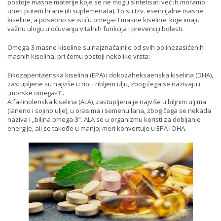
postoje masne materije koje se ne mogu sintetisati već ih moramo
uneti putem hrane (ili suplemenata). To su tzv. esencijalne masne
kiseline, a posebno se ističu omega-3 masne kiseline, koje imaju
važnu ulogu u očuvanju vitalnih funkcija i prevenciji bolesti.
Omega-3 masne kiseline su najznačajnije od svih polinezasićenih
masnih kiselina, pri čemu postoji nekoliko vrsta:
Eikozapentaenska kiselina (EPA) i dokozaheksaenska kiselina (DHA),
zastupljene su najviše u ribi i ribljem ulju, zbog čega se nazivaju i
„morske omega-3”.
Alfa-linolenska kiselina (ALA), zastupljena je najviše u biljnim uljima
(laneno i sojino ulje), u orasima i semenu lana, zbog čega se nekada
naziva i „biljna omega-3”. ALA se u organizmu koristi za dobijanje
energije, ali se takođe u manjoj meri konvertuje u EPA I DHA.