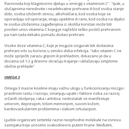
flavonoida koji blagotvorno djeluju u sinergiji s vitaminom C''. ''Ipak, u
slučajevima neredovite i neadekvatne prehrane ili kod osoba starije
dobi, osoba izloženih stresu, alkoholičara, kod osoba koje se
oporavljaju od operacije, imaju opekline ili rane, kod osoba na dijalizi
te osoba izloženima zagađenjima iz okoliša koristan može biti
povišen unos vitamina C kojeg je najčešće teško postići prehranom
pa nam tada itekako pomažu dodaci prehrani.
Visoke doze vitamina C, koje je moguće osigurati tek dodacima
prehrani vrlo su korisne u zimsko doba infekcija. ''Iako vitamin C ne
može spriječiti zarazu gripom ili prehladom, dokazano je da u
dozama od 1-2 g dnevno skraćuju trajanje i ublažavaju simptome
obične prehlade''
OMEGA 3
Omega-3 masne kiseline imaju važnu ulogu u funkcionisanju mozga i
pravilnom rastu i razvoju, smanjuju upale i faktore rizika za razvoj
srčanih oboljenja, raka i artritisa; nedostatak se manifestuje
umorom, depresijom, lošom memorijom, suvom kožom,
kardiovaskularnim problemima i slabom cirkulacijom.
Ljudski organizam sintetiše razne neophodne molekule na osnovu
sastojaka koje unosimo svakodnevno putem hrane. Međutim,