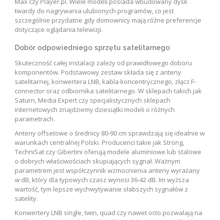
Max czy Player.pl. Wiele modeli posiada wbudowany dysk
twardy do nagrywania ulubionych programów, co jest
szczególnie przydatne gdy domownicy mają różne preferencje
dotyczące oglądania telewizji.
Dobór odpowiedniego sprzętu satelitarnego
Skuteczność całej instalacji zależy od prawidłowego doboru
komponentów. Podstawowy zestaw składa się z anteny
satelitarnej, konwertera LNB, kabla koncentrycznego, złącz F-
connector oraz odbiornika satelitarnego. W sklepach takich jak
Saturn, Media Expert czy specjalistycznych sklepach
internetowych znajdziemy dziesiątki modeli o różnych
parametrach.
Anteny offsetowe o średnicy 80-90 cm sprawdzają się idealnie w
warunkach centralnej Polski. Producenci takie jak Strong,
TechniSat czy Gibertini oferują modele aluminiowe lub stalowe
o dobrych właściwościach skupiających sygnał. Ważnym
parametrem jest współczynnik wzmocnienia anteny wyrażany
w dB, który dla typowych czasz wynosi 36-42 dB. Im wyższa
wartość, tym lepsze wychwytywanie słabszych sygnałów z
satelity.
Konwertery LNB single, twin, quad czy nawet octo pozwalają na