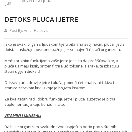
Jun
DETOKS PLUĆA I JETRE
Post By:
Amar Halilovic
Iako je svaki organ u ljudskom tijelu bitan na svoj način, pluća i jetra
doista zaslužuju posebnu pažnju jer su najveći čistači organizma.
Među brojnim funkcijama vaše jetre jest i ta da pročišćava krv, a
pluća uzimaju kisik, pritom filtrirajući toksine iz zraka, te izbacuju
štetni ugljen dioksid.
Održavajući zdravlje jetre i pluća, pomoći ćete nahraniti tkiva i
stanica zdravom krvlju koja je bogata kisikom.
Za kvalitetan rad i dobru funkciju jetre i pluća izuzetno je bitna
suplementacija koju konzumirate.
VITAMINI I MINERALI
Da bi se organizam svakodnevno uspješno borio protiv štetnih
vanjskih i unutarnjih utjecaja, potrebno mu je dati dovoljno raznolikih