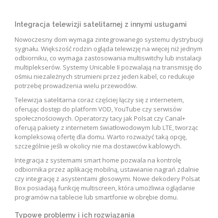
Integracja telewizji satelitarnej z innymi usługami
Nowoczesny dom wymaga zintegrowanego systemu dystrybucji
sygnału. Większość rodzin ogląda telewizję na więcej niż jednym
odbiorniku, co wymaga zastosowania multiswitchy lub instalacji
multiplekserów. Systemy Unicable II pozwalają na transmisję do
ośmiu niezależnych strumieni przez jeden kabel, co redukuje
potrzebę prowadzenia wielu przewodów.
Telewizja satelitarna coraz częściej łączy się z internetem,
oferując dostęp do platform VOD, YouTube czy serwisów
społecznościowych. Operatorzy tacy jak Polsat czy Canal+
oferują pakiety z internetem światłowodowym lub LTE, tworząc
kompleksową ofertę dla domu. Warto rozważyć taką opcję,
szczególnie jeśli w okolicy nie ma dostawców kablowych.
Integracja z systemami smart home pozwala na kontrolę
odbiornika przez aplikację mobilną, ustawianie nagrań zdalnie
czy integrację z asystentami głosowymi. Nowe dekodery Polsat
Box posiadają funkcję multiscreen, która umożliwia oglądanie
programów na tablecie lub smartfonie w obrębie domu.
Typowe problemy i ich rozwiązania