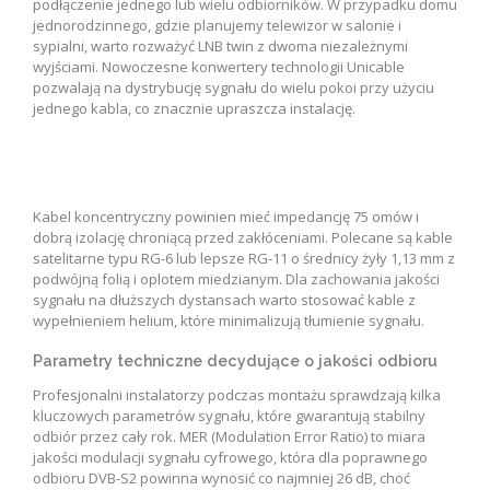
podłączenie jednego lub wielu odbiorników. W przypadku domu
jednorodzinnego, gdzie planujemy telewizor w salonie i
sypialni, warto rozważyć LNB twin z dwoma niezależnymi
wyjściami. Nowoczesne konwertery technologii Unicable
pozwalają na dystrybucję sygnału do wielu pokoi przy użyciu
jednego kabla, co znacznie upraszcza instalację.
Kabel koncentryczny powinien mieć impedancję 75 omów i
dobrą izolację chroniącą przed zakłóceniami. Polecane są kable
satelitarne typu RG-6 lub lepsze RG-11 o średnicy żyły 1,13 mm z
podwójną folią i oplotem miedzianym. Dla zachowania jakości
sygnału na dłuższych dystansach warto stosować kable z
wypełnieniem helium, które minimalizują tłumienie sygnału.
Parametry techniczne decydujące o jakości odbioru
Profesjonalni instalatorzy podczas montażu sprawdzają kilka
kluczowych parametrów sygnału, które gwarantują stabilny
odbiór przez cały rok. MER (Modulation Error Ratio) to miara
jakości modulacji sygnału cyfrowego, która dla poprawnego
odbioru DVB-S2 powinna wynosić co najmniej 26 dB, choć