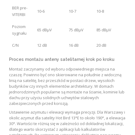
BER pre-
10-6
10-7
10-8
VITERBI
Poziom
65 dBμV
75 dBμV
85 dBμV
sygnału
C/N
12 dB
16 dB
20 dB
Proces montażu anteny satelitarnej krok po kroku
Montaż zaczynamy od wyboru odpowiedniego miejsca na
czaszę. Powinno być ono skierowane na południe z widoczną
linią na satelitę, bez przeszkód w postaci drzew, wysokich
budynków czy innych elementów architektury. W domach
jednorodzinnych popularne są montaże na ścianie, kominie lub
dachu przy użyciu solidnych uchwytów stalowych
zabezpieczonych przed korozją.
Ustawienie azymutu i elewacji wymaga precyzji. Dla Warszawy i
okolic azymut dla satelity Hot Bird 13°E to około 190°, a elewacja
30°. Wartości te różnią się w zależności od dokładnej lokalizacji,
dlatego warto skorzystać z aplikacji lub kalkulatorów
satelitarnych. Po wstępnym ustawieniu delikatnie poruszamy