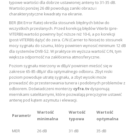
typowe wartości dla dobrze ustawionej anteny to 31-35 dB.
Wartości poniżej 26 dB powodują zaniki obrazu i
charakterystyczne kwadraty na ekranie.
BER (Bit Error Rate) określa stosunek błędnych bitów do
wszystkich przesłanych. Przed korekcją błędów Viterbi (pre-
VITERBI) wartości powinny być niższe niż 10-6, a po korekcji
(post-VITERBI) dążyć do zera. C/N (Carrier to Noise) to stosunek
mocy sygnału do szumu, który powinien wynosić minimum 12 dB
dla systemów DVB-S2. W praktyce im wyższa wartość C/N, tym
większa odporność na zakłócenia atmosferyczne.
Poziom sygnału mierzony w dBμV powinien mieścić się w
zakresie 65-85 dBμV dla optymalnego odbioru. Zbyt niski
poziom powoduje utratę sygnału, a zbyt wysoki może
prowadzić do przesterowania tunera i podobnych problemów z
odbiorem. Doświadczeni monterzy
cyfra.tv
dysponują
miernikami satelitarnymi, które pozwalają precyzyjnie ustawić
antenę pod kątem azymutu i elewacji.
Wartość
Wartość
Wartość
Parametr
minimalna
typowa
optymalna
MER
26 dB
31 dB
35 dB