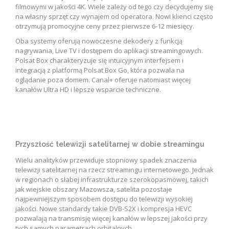
filmowymi w jakości 4K. Wiele zależy od tego czy decydujemy się
na własny sprzęt czy wynajem od operatora. Nowi klienci często
otrzymują promocyjne ceny przez pierwsze 6-12 miesięcy.
Oba systemy oferują nowoczesne dekodery z funkcją
nagrywania, Live TV i dostępem do aplikacji streamingowych.
Polsat Box charakteryzuje się intuicyjnym interfejsem i
integracją z platformą Polsat Box Go, która pozwala na
oglądanie poza domem. Canal+ oferuje natomiast więcej
kanałów Ultra HD i lepsze wsparcie techniczne.
Przyszłość telewizji satelitarnej w dobie streamingu
Wielu analityków przewiduje stopniowy spadek znaczenia
telewizji satelitarnej na rzecz streamingu internetowego. Jednak
w regionach o słabej infrastrukturze szerokopasmowej, takich
jak wiejskie obszary Mazowsza, satelita pozostaje
najpewniejszym sposobem dostępu do telewizji wysokiej
jakości. Nowe standardy takie DVB-S2X i kompresja HEVC
pozwalają na transmisję więcej kanałów w lepszej jakości przy
tych samych parametrach orbitalnych.