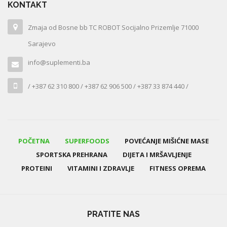
KONTAKT
Zmaja od Bosne bb TC ROBOT Socijalno Prizemlje 71000
Sarajevo
info@suplementi.ba
/ +387 62 310 800 / +387 62 906 500 / +387 33 874 440 /
POČETNA
SUPERFOODS
POVEĆANJE MIŠIĆNE MASE
SPORTSKA PREHRANA
DIJETA I MRŠAVLJENJE
PROTEINI
VITAMINI I ZDRAVLJE
FITNESS OPREMA
PRATITE NAS