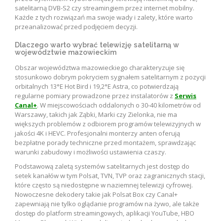
satelitarną DVB-S2 czy streamingiem przez internet mobilny.
Każde z tych rozwiązań ma swoje wady i zalety, które warto
przeanalizować przed podjęciem decyzji.
Dlaczego warto wybrać telewizję satelitarną w
województwie mazowieckim
Obszar województwa mazowieckiego charakteryzuje się
stosunkowo dobrym pokryciem sygnałem satelitarnym z pozycji
orbitalnych 13°E Hot Bird i 19,2°E Astra, co potwierdzają
regularne pomiary prowadzone przez instalatorów z
Serwis
Canal+
. W miejscowościach oddalonych o 30-40 kilometrów od
Warszawy, takich jak Ząbki, Marki czy Zielonka, nie ma
większych problemów z odbiorem programów telewizyjnych w
jakości 4K i HEVC. Profesjonalni monterzy anten oferują
bezpłatne porady techniczne przed montażem, sprawdzając
warunki zabudowy i możliwości ustawienia czaszy.
Podstawową zaletą systemów satelitarnych jest dostęp do
setek kanałów w tym Polsat, TVN, TVP oraz zagranicznych stacji,
które często są niedostępne w naziemnej telewizji cyfrowej.
Nowoczesne dekodery takie jak Polsat Box czy Canal+
zapewniają nie tylko oglądanie programów na żywo, ale także
dostęp do platform streamingowych, aplikacji YouTube, HBO