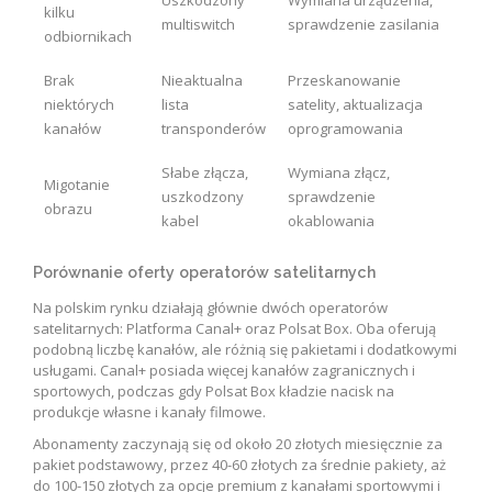
Uszkodzony
Wymiana urządzenia,
kilku
multiswitch
sprawdzenie zasilania
odbiornikach
Brak
Nieaktualna
Przeskanowanie
niektórych
lista
satelity, aktualizacja
kanałów
transponderów
oprogramowania
Słabe złącza,
Wymiana złącz,
Migotanie
uszkodzony
sprawdzenie
obrazu
kabel
okablowania
Porównanie oferty operatorów satelitarnych
Na polskim rynku działają głównie dwóch operatorów
satelitarnych: Platforma Canal+ oraz Polsat Box. Oba oferują
podobną liczbę kanałów, ale różnią się pakietami i dodatkowymi
usługami. Canal+ posiada więcej kanałów zagranicznych i
sportowych, podczas gdy Polsat Box kładzie nacisk na
produkcje własne i kanały filmowe.
Abonamenty zaczynają się od około 20 złotych miesięcznie za
pakiet podstawowy, przez 40-60 złotych za średnie pakiety, aż
do 100-150 złotych za opcje premium z kanałami sportowymi i