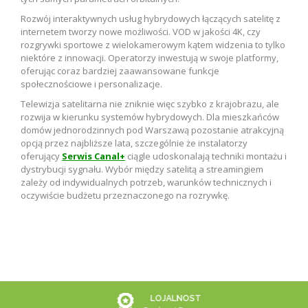
Rozwój interaktywnych usług hybrydowych łączących satelitę z
internetem tworzy nowe możliwości. VOD w jakości 4K, czy
rozgrywki sportowe z wielokamerowym kątem widzenia to tylko
niektóre z innowacji. Operatorzy inwestują w swoje platformy,
oferując coraz bardziej zaawansowane funkcje
społecznościowe i personalizacje.
Telewizja satelitarna nie zniknie więc szybko z krajobrazu, ale
rozwija w kierunku systemów hybrydowych. Dla mieszkańców
domów jednorodzinnych pod Warszawą pozostanie atrakcyjną
opcją przez najbliższe lata, szczególnie że instalatorzy
oferujący
Serwis Canal+
ciągle udoskonalają techniki montażu i
dystrybucji sygnału. Wybór między satelitą a streamingiem
zależy od indywidualnych potrzeb, warunków technicznych i
oczywiście budżetu przeznaczonego na rozrywkę.
LOJALNOST