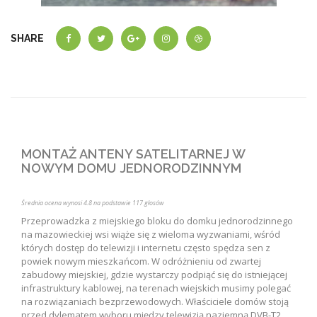
SHARE
MONTAŻ ANTENY SATELITARNEJ W
NOWYM DOMU JEDNORODZINNYM
Średnia ocena wynosi
4.8
na podstawie
117
głosów
Przeprowadzka z miejskiego bloku do domku jednorodzinnego
na mazowieckiej wsi wiąże się z wieloma wyzwaniami, wśród
których dostęp do telewizji i internetu często spędza sen z
powiek nowym mieszkańcom. W odróżnieniu od zwartej
zabudowy miejskiej, gdzie wystarczy podpiąć się do istniejącej
infrastruktury kablowej, na terenach wiejskich musimy polegać
na rozwiązaniach bezprzewodowych. Właściciele domów stoją
przed dylematem wyboru między telewizją naziemną DVB-T2,