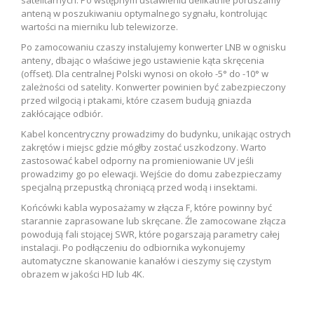
anteną w poszukiwaniu optymalnego sygnału, kontrolując
wartości na mierniku lub telewizorze.
Po zamocowaniu czaszy instalujemy konwerter LNB w ognisku
anteny, dbając o właściwe jego ustawienie kąta skręcenia
(offset). Dla centralnej Polski wynosi on około -5° do -10° w
zależności od satelity. Konwerter powinien być zabezpieczony
przed wilgocią i ptakami, które czasem budują gniazda
zakłócające odbiór.
Kabel koncentryczny prowadzimy do budynku, unikając ostrych
zakrętów i miejsc gdzie mógłby zostać uszkodzony. Warto
zastosować kabel odporny na promieniowanie UV jeśli
prowadzimy go po elewacji. Wejście do domu zabezpieczamy
specjalną przepustką chroniącą przed wodą i insektami.
Końcówki kabla wyposażamy w złącza F, które powinny być
starannie zaprasowane lub skręcane. Źle zamocowane złącza
powodują fali stojącej SWR, które pogarszają parametry całej
instalacji. Po podłączeniu do odbiornika wykonujemy
automatyczne skanowanie kanałów i cieszymy się czystym
obrazem w jakości HD lub 4K.